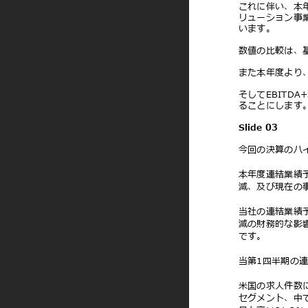
これに伴い、本
リューション事
います。
数値の⽐較は、
また本年度より、
そしてEBITD
ることにしま
Slide 03
今回の決算のハ
本年度連結業績
減、及び現在の
当社の連結業績
減の財務的な影
です。
当第1四半期の
⽶国の求⼈件数
セグメント、中で