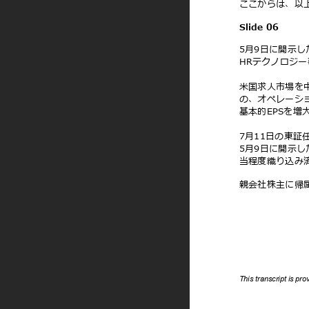
ここからは、以
Slide 06
5⽉9⽇に開⽰
HRテクノロジ
⽶国求⼈市場を
の、オペレーシ
基本的EPSを
7⽉11⽇の東
5⽉9⽇に開⽰し
当程度織り込み
親会社株主に帰
This transcript is pr