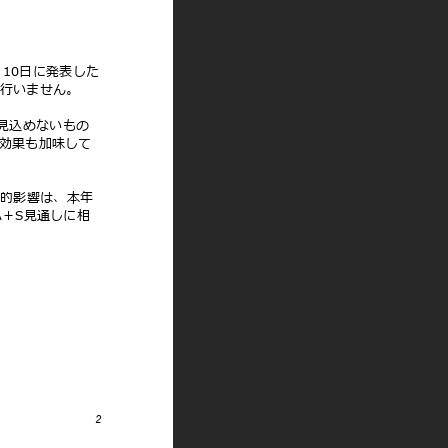
⽉10⽇に発表した
は⾏いません。
は⾒込めないもの
の効果も加味して
務的影響は、本年
A＋S⾒通しに相
。
2