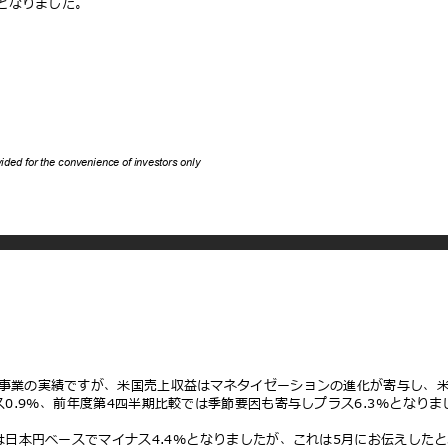
%となりました。
ovided for the convenience of investors only
ー事業の実績ですが、⽶国売上収益はマネタイゼーションの進化が寄与し、
0.9%、前年度第4四半期⽐較では季節要因も寄与しプラス6.3%となり
⽇本円ベースでマイナス4.4%となりましたが、これは5⽉にお伝えしたとお