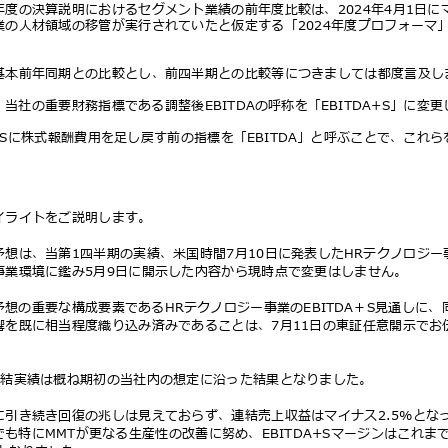
年度の決算説明におけるセグメント業績の前年度⽐較は、2024年4⽉1⽇
業の⼈材領域の移管が実⾏されていたと仮定する「2024年度プロフォー
基本前年同期との⽐較とし、前四半期との⽐較等につきましては都度⾔及
当社の重要財務指標である調整後EBITDAの呼称を「EBITDA+S」に変
A+Sに株式報酬費⽤を⾜し戻す前の指標を「EBITDA」と呼ぶことで、こ
す。
イライトをご説明します。
予想は、当第1四半期の実績、⽶国時間7⽉10⽇に発表したHRテクノロジ
事業環境に鑑み5⽉9⽇に開⽰した内容から現時点で変更はしません。
予想の重要な構成要素であるHRテクノロジー事業のEBITDA＋S⾒通しに
響を既に相当程度織り込み済みであることは、7⽉11⽇の東証任意開⽰で
連結実績は概ね期初の当社内の想定に沿った結果となりました。
に引き続き回復の兆しは⾒えておらず、連結売上収益はマイナス2.5%と
も特にMMTが更なる⽣産性の改善に努め、EBITDA+Sマージンはこれ