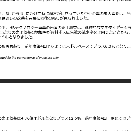
た。
も、3⽉から4⽉にかけて特に弱さが⽬⽴っていた中⼩企業の求⼈需要は、
済⾒通しの改善を背景に回復の兆しが⾒られました。
の中、HRテクノロジー事業の⽶国の売上収益は、継続的なマネタイゼーシ
件当たりの売上収益の増加率が有料求⼈広告数の減少率を上回ったことから
6億⽶ドルとなりました。
の影響もあり、前年度第4四半期⽐では⽶ドルベースでプラス6.3%となり
ovided for the convenience of investors only
売上収益は4.76億⽶ドルとなりプラス12.6%、前年度第4四半期⽐ではプ