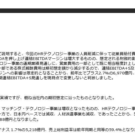
ご説明すると、今回のHRテクノロジー事業の⼈員削減に伴って従業員給付
TDAを押し上げ連結EBITDAマージンは増⼤するものの、想定される財務的
ノロジー事業の通期業績⾒通しに、営業費⽤の⼀部として既に相当程度計上
⼀部である株式報酬費⽤は期初想定額から減少するので、連結EBITDA+S
マージンへの影響は限定的となることから、前年⽐でプラス2.7%の6,970億
通期連結EBITDA+S⾒通しを現時点で変更しないと判断しました。
結実績ですが、概ね当社内の期初想定に沿ったものとなりました。
・マッチング・テクノロジー事業は増収となったものの、HRテクノロジー
⼀⽅で、⽇本円ベースでは減収、⼈材派遣事業も減収、であったことから
,788億円となりました。
ナス 1.7%の5,218億円、売上総利益率は前年同期と同等の59.4%とな