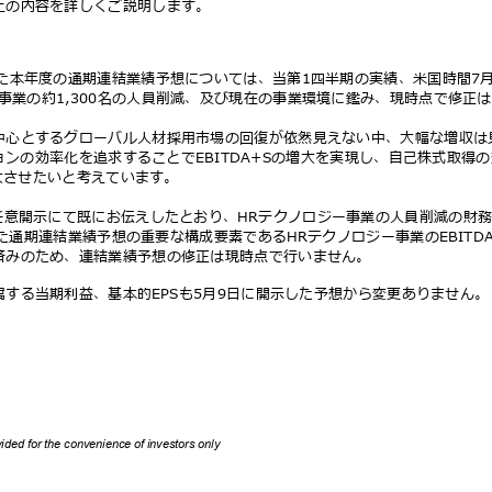
上の内容を詳しくご説明します。
した本年度の通期連結業績予想については、当第1四半期の実績、⽶国時間7
ー事業の約1,300名の⼈員削減、及び現在の事業環境に鑑み、現時点で修正
中⼼とするグローバル⼈材採⽤市場の回復が依然⾒えない中、⼤幅な増収
ョンの効率化を追求することでEBITDA+Sの増⼤を実現し、⾃⼰株式取得
増⼤させたいと考えています。
証任意開⽰にて既にお伝えしたとおり、HRテクノロジー事業の⼈員削減の財
た通期連結業績予想の重要な構成要素であるHRテクノロジー事業のEBITD
済みのため、連結業績予想の修正は現時点で⾏いません。
属する当期利益、基本的EPSも5⽉9⽇に開⽰した予想から変更ありません
ovided for the convenience of investors only