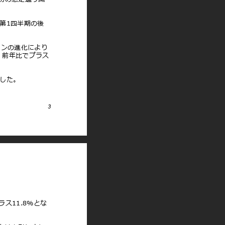
当第1四半期の後
ョンの進化により
、前年⽐でプラス
ました。
3
ラス11.8%とな