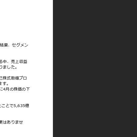
た結果、セグメン
する中、売上収益
なりました。
⾃⼰株式取得プロ
います。
特に4⽉の株価の下
ことで5,635億
変更はありませ