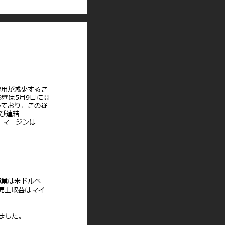
費⽤が減少するこ
影響は5⽉9⽇に開
しており、この従
及び連結
円、マージンは
事業は⽶ドルベー
、売上収益はマイ
りました。