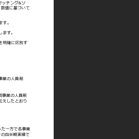
にマッチング&ソ
マ」数値に基づいて
します。
更します。
れらを明確に区別す
ー事業の⼈員削
、同事業の⼈員削
お伝えしたとおり
なった⼀⽅で各事業
までの四半期実績で