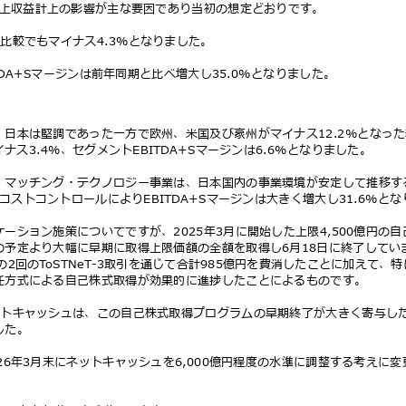
ト売上収益計上の影響が主な要因であり当初の想定どおりです。
期⽐較でもマイナス4.3%となりました。
TDA+Sマージンは前年同期と⽐べ増⼤し35.0%となりました。
、⽇本は堅調であった⼀⽅で欧州、⽶国及び豪州がマイナス12.2%となっ
ナス3.4%、セグメントEBITDA+Sマージンは6.6%となりました。
・マッチング・テクノロジー事業は、⽇本国内の事業環境が安定して推移
コストコントロールによりEBITDA+Sマージンは⼤きく増⼤し31.6%と
ーション施策についてですが、2025年3⽉に開始した上限4,500億円の
の予定より⼤幅に早期に取得上限価額の全額を取得し6⽉18⽇に終了して
の2回の
T
o
STNeT-3取引を通じて合計985億円を費消したことに加えて、
任⽅式による⾃⼰株式取得が効果的に進捗したことによるものです。
ットキャッシュは、この⾃⼰株式取得プログラムの早期終了が⼤きく寄与した
した。
26年3⽉末にネットキャッシュを6,000億円程度の⽔準に調整する考えに