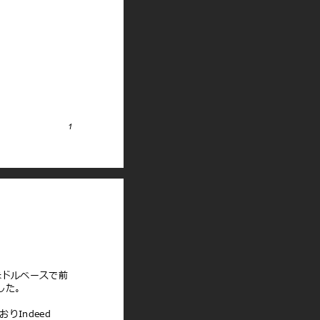
1
⽶ドルベースで前
ました。
りIndeed