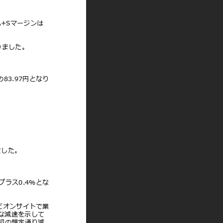
DA+Sマージンは
となりました。
の83.97円となり
りました。
プラス0.4％とな
設などオンサイトで業
かな減速を⽰して
期初の想定通り減