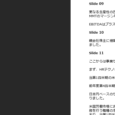
Slide 09
更なる⽣産性の改
MMTのマージ
EBITDAはプラ
Slide 10
親会社株主に帰属す
ました。
Slide 11
ここからは事業
まず、HRテク
当第1四半期の⽶
前年度第4四半
⽇本円ベースのセ
りました。
⽶国労働市場にお
務を⾏う職種の
おり、当第1四