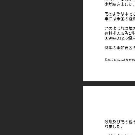
少が続きまし
そのような中で
半には⽶国の経
このような環境
有料求⼈広告1
0.9%の12.
例年の季節要因
This transcript is pr
欧州及びその他の
りました。