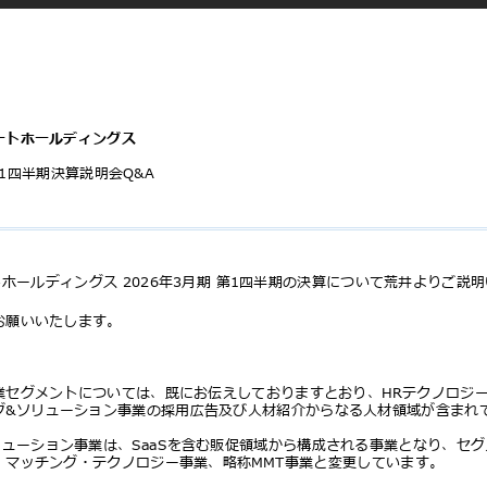
ートホールディングス
 第1四半期決算説明会Q&A
ホールディングス 2026年3⽉期 第1四半期の決算について荒井よりご説
お願いいたします。
業セグメントについては、既にお伝えしておりますとおり、HRテクノロジ
グ&ソリューション事業の採⽤広告及び⼈材紹介からなる⼈材領域が含ま
リューション事業は、SaaSを含む販促領域から構成される事業となり、セ
・マッチング・テクノロジー事業、略称MMT事業と変更しています。