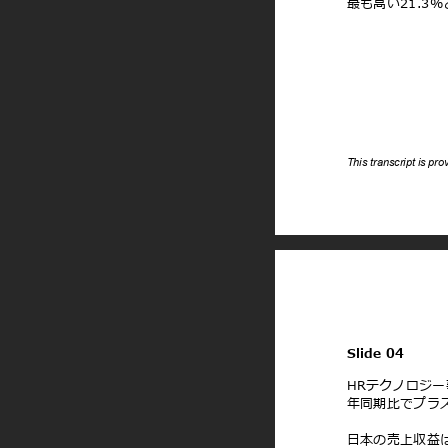
最も⾼い21.3
This transcript is pr
Slide 04
HRテクノロジ
年同期⽐でプラス
⽇本の売上収益は