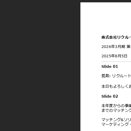
株式会社リクル
2026年3⽉期
2025年8⽉5⽇
Slide 01
荒井:
リクルート
本⽇もよろしく
Slide 02
本年度からの事
までのマッチン
マッチング&ソ
マーケティング