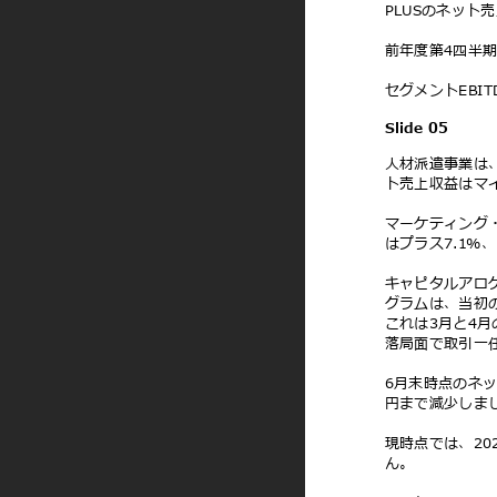
PLUSのネッ
前年度第4四半
セグメントEBI
Slide 05
⼈材派遣事業は
ト売上収益はマイ
マーケティング
はプラス7.
1
%
、
キャピタルアロケ
グラムは、当初
これは3⽉と4⽉
落局⾯で取引⼀
6⽉末時点のネ
円まで減少しま
現時点では、20
ん。