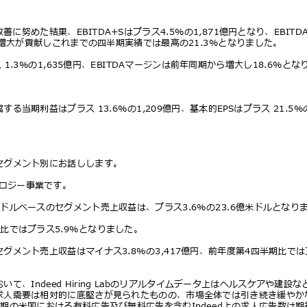
善に努めた結果、EBITDA+Sはプラス4.5%の1,871億円となり、EBIT
ン増⼤が貢献しこれまでの四半期実績では最⾼の21.3%となりました。
ス 1.3%の1,635億円、EBITDAマージンは前年同期から増⼤し18.6%
る当期利益はプラス 13.6%の1,209億円、基本的EPSはプラス 21.5%
セグメント別にお話しします。
ノロジー事業です。
ドルベースのセグメント売上収益は、プラス3.6%の23.6億⽶ドルとな
期⽐ではプラス5.9%となりました。
グメント売上収益はマイナス3.8%の3,417億円、前年度第4四半期⽐では
いて、Indeed Hiring Labのリアルタイムデータ上はヘルスケアや建
求⼈需要は相対的に底堅さが⾒られたものの、市場全体では引き続き緩や
半期の⽶国における有料広告及び無料広告を含むIndeed上の求⼈広告数は