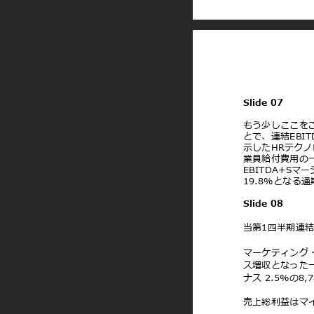
Slide 07
もう少しここを
とで、連結EBI
⽰したHRテク
業員給付費⽤の
EBITDA+S
19.8%となる
Slide 08
当第1四半期連
マーケティング
ス増収となった
ナス 2.5%の8
売上総利益はマイ