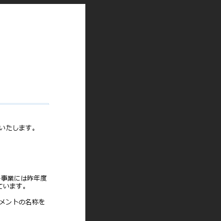
明いたします。
ー事業には昨年度
れています。
グメントの名称を