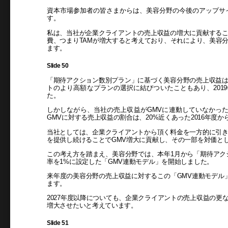
資本市場参加者の皆さまからは、美容分野の今後のアップサ
す。
私は、当社が企業クライアントの売上収益の増大に貢献する
費、つまりTAMが増大すると考えており、それにより、美容
ます。
Slide 50
「期待アクション数別プラン」に基づく美容分野の売上収益
トのより高額なプランの選択に結びついたこともあり、2019年度
た。
しかしながら、当社の売上収益がGMVに連動していなかったため
GMVに対する売上収益の割合は、20%近くあった2016年度
当社としては、企業クライアントから頂く料金を一方的に引
を提供し続けることでGMV増大に貢献し、その一部を対価と
この考え方を踏まえ、美容分野では、本年1月から「期待アク
率を1%に設定した「GMV連動モデル」を開始しました。
来年度の美容分野の売上収益に対するこの「GMV連動モデル」
ます。
2027年度以降についても、企業クライアントの売上収益の更
増大させたいと考えています。
Slide 51