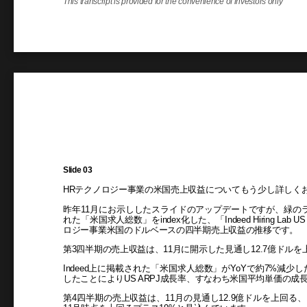
This transcript is provided for the convenience of investors only
Slide 03
HRテクノロジー事業の米国売上収益についてもう少し詳しく
昨年11月にお示ししたスライドのアップデートですが、緑のライン
れた「米国求人総数」をindex化した、「Indeed Hiring Lab US
ロジー事業米国のドルベースの四半期売上収益の推移です。
第3四半期の売上収益は、11月に開示した見通し12.7億ドルを上回
Indeed上に掲載された「米国求人総数」がYoYで約7%減少した中、「
したことによりUS ARPJ成長率、すなわち米国平均単価の成
第4四半期の売上収益は、11月の見通し12.9億ドルを上回る、13.