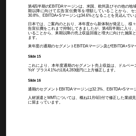
第4四半期のEBITDAマージンは、米国、欧州及びその他の
期以降に向けて広告宣伝費等を増額していることから、セグ
30.8%、EBITDA+Sマージンは34.6%となることを見込んで
日本では、ご案内のとおり、本年度から新体制が発足し、様
告宣伝費をこれまで抑制してきましたが、第4四半期に入り
いることから、来期以降の売上収益回復と増大に向けた施策
ます。
来年度の通期のセグメントEBITDAマージン及びEBITDA+
Slide 15
これにより、本年度通期のセグメント売上収益は、ドルベースでY
YoY プラス4.1%の1兆4,283億円に上方修正します。
Slide 16
通期のセグメントEBITDAマージンは32.3%、EBITDA+Sマ
人材派遣とMMTについては、概ね11月6日付で修正した業績
に留まっています。