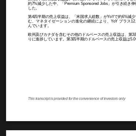
約7%減少した中、「Premium Sponsored Jobs」が引き
した。
第4四半期の売上収益は、「米国求人総数」がYoYで約6%減少する一方、
む、マネタイゼーションの進化の継続により、YoY プラス12.4%
んでいます。
欧州及びカナダを含むその他のドルベースの売上収益は、第3四
りに進捗しています。第3四半期のドルベースの売上収益は5.0億ド
This transcript is provided for the convenience of investors only