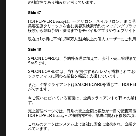
の独自性であり強みだと考えています。
Slide 47
HOTPEPPER Beautyは、ヘアサロン、ネイルサロン、
美容医療クリニックを含む美容系検索予約のマッチングプラ
検索から即時予約・決済までをモバイルアプリやウェブサイト
現在は1か月に平均1,200万人(注4)以上の個人ユーザーにご
Slide 48
SALON BOARDは、予約枠管理に加えて、会計・売上管理
SaaSです。
SALON BOARDには、当社が提供するAirレジが搭載さ
ックオフィスに関わる業務を幅広く支援しています。
また、企業クライアントはSALON BOARDを通じて、HOTPE
ができます。
今ご覧いただいている画面は、企業クライアントが日々の業務で
す。
売上管理ページでは、日別の売上金額と客数が一目で把握可
HOTPEPPER Beautyへの掲載内容等、業務に関わる複数
これらのデータはシステム上で当社に安全に連携され、企業
れています。