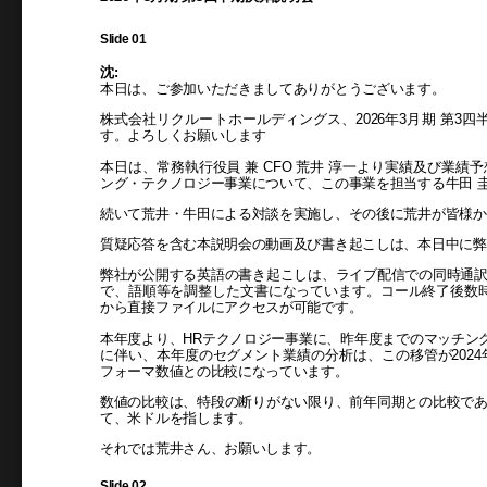
Slide 01
沈:
本日は、ご参加いただきましてありがとうございます。
株式会社リクルートホールディングス、2026年3月期 第3
す。よろしくお願いします
本日は、常務執行役員 兼 CFO 荒井 淳一より実績及び業
ング・テクノロジー事業について、この事業を担当する牛田 
続いて荒井・牛田による対談を実施し、その後に荒井が皆様か
質疑応答を含む本説明会の動画及び書き起こしは、本日中に弊
弊社が公開する英語の書き起こしは、ライブ配信での同時通
で、語順等を調整した文書になっています。コール終了後数
から直接ファイルにアクセスが可能です。
本年度より、HRテクノロジー事業に、昨年度までのマッチン
に伴い、本年度のセグメント業績の分析は、この移管が2024年
フォーマ数値との比較になっています。
数値の比較は、特段の断りがない限り、前年同期との比較で
て、米ドルを指します。
それでは荒井さん、お願いします。
Slide 02