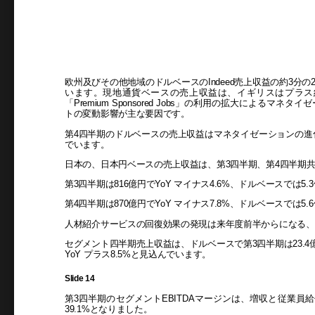
欧州及びその他地域のドルベースのIndeed売上収益の約3分
います。現地通貨ベースの売上収益は、イギリスはプラス約
「Premium Sponsored Jobs」の利用の拡大による
トの変動影響が主な要因です。
第4四半期のドルベースの売上収益はマネタイゼーションの進化が継
でいます。
日本の、日本円ベースの売上収益は、第3四半期、第4四半期共
第3四半期は816億円でYoY マイナス4.6%、ドルベースでは5.
第4四半期は870億円でYoY マイナス7.8%、ドルベースでは5.
人材紹介サービスの回復効果の発現は来年度前半からになる、
セグメント四半期売上収益は、ドルベースで第3四半期は23.4億ド
YoY プラス8.5%と見込んでいます。
Slide 14
第3四半期のセグメントEBITDAマージンは、増収と従業員給付
39.1%となりました。