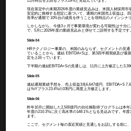
11月時点を上回るプラス19%と見込んでいます。
現在策定中の来期2026年度の業績見込みは、米国人材採用市
安定的に推移する想定に基づいて、通期の米国売上収益は、四半
長率が通期で 10%台の成長を伴うことを現時点のメインシナ
しかしながら、今後3ヶ月で事業環境が変わる可能性は十分
で、5月に2026年度の業績見込みと併せてご説明する予定です
Slide 04
HRテクノロジー事業の、米国のみならず、セグメントの見通
ていることから、連結 EBITDA+Sは、第3四半期実績及び
定を上回っています。
下半期の連結EBITDA+Sの見通しは、11月に上方修正した3,3
Slide 05
連結通期業績予想を、売上収益3兆6,647億円、EBITDA+S 7,6
はYoYプラス23.4%の335円に再度上方修正します。
Slide 06
昨年10月に開始した2,500億円の自社株取得プログラムは本
年度の210.3%に次ぐ高水準の148.1%となる見込みです。年
ます。
ここで、セグメント毎の直近実績と見通しをお話しする前に、