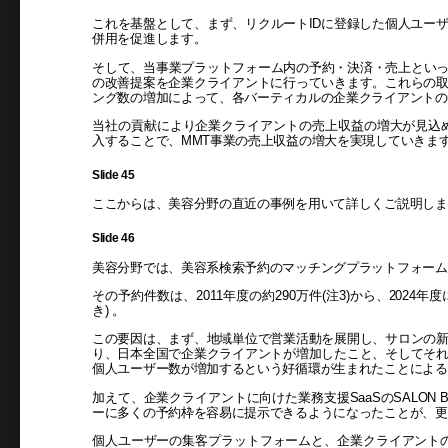
これを基盤として、まず、リクルートIDに登録した個人ユー
併用を促進します。
そして、当事業プラットフォーム内の予約・決済・売上といっ
の改善提案を企業クライアントに行っていきます。これらの
ング数の増加によって、各バーティカルの企業クライアントの
当社の貢献により企業クライアントの売上収益の増大が見込
入することで、MMT事業の売上収益の増大を実現していきま
Slide 45
ここからは、美容分野の直近の事例を用いて詳しくご説明しま
Slide 46
美容分野では、美容系検索予約のマッチングプラットフォーム、HO
その予約件数は、2011年度の約290万件(注3)から、2024年
き) 。
この要因は、まず、地域単位で営業活動を展開し、サロンの
り、日本全国で企業クライアントが増加したこと、そしてそ
個人ユーザー数が増加するという好循環が生まれたことによる
加えて、企業クライアントに向けた業務支援SaaSのSALON
ーに多くの予約枠を容易に提示できるようになったことが、更
個人ユーザーの集客プラットフォームと、企業クライアントの