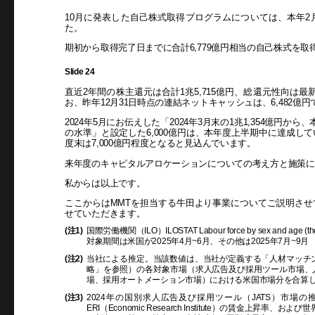
10月に発表した自己株式取得プログラムについては、本年2月
た。
期初から取得完了日までに合計6,779億円相当の自己株式を取
Slide 24
直近2年間の株主還元は合計1兆5,715億円、総還元性向は最
お、昨年12月31日時点の連結ネットキャッシュは、6,482億円
2024年5月にお伝えした「2024年3月末の1兆1,354億円
の水準」と設定した6,000億円は、本年度上半期中に達成し
度末は7,000億円程度となると見込んでいます。
来年度のキャピタルアロケーションについての考え方と施策に
私からは以上です。
ここからはMMTを担当する牛田より事業についてご説明さ
せていただきます。
(注1)
国際労働機関（ILO）ILOSTAT Labour force by sex and ag
対象期間は米国が2025年4月~6月、その他は2025年7月~9月
(注2)
当社による推定。当該数値は、当社が定義する「人材マッチング
略」を参照）の各対象市場（求人広告及び採用ツール市場、
場、採用オートメーション市場）における米国市場分を合算
(注3)
2024年の国別求人広告及び採用ツール（JATS）市場の
ERI（Economic Research Institute）の賃金上