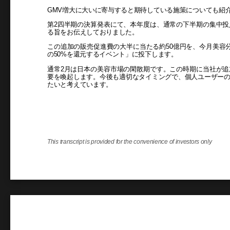
GMV増大に大いに寄与すると期待している施策についても紹
第2四半期の決算発表にて、本年度は、通常の下半期の集中
る旨をお伝えしておりました。
この追加の販売促進費の大半に当たる約50億円を、今月美容分
の50%を還元するイベント」に投下します。
通常2月は日本の美容市場の閑散期です。この時期に当社が
要を喚起します。今後も適切なタイミングで、個人ユーザー
たいと考えています。
This transcript is provided for the convenience of investors only