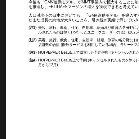
今後も「GMV連動モデル」がMMT事業内で拡大することに加
を推進し、EBITDA+Sマージンの増大を実現できると考えて
人口減少下の日本においても、「GMV連動モデル」を導入す
だまだ成長の余地が大きいことを、引き続き実績で示していき
(注1)
美容、旅行、飲食、住宅、自動車、結婚及び教育の各分野にお
ルされたものは除く) を行ったユニークユーザーの合計 (2025年
(注2)
美容、旅行、飲食、住宅、自動車、結婚、教育の各分野におけ
店舗数の合計 (複数サービスを利用している場合、各サービス毎に
(注3)
HOTPEPPER Beauty上で成立した予約件数 (キャンセルされ
(注4)
HOTPEPPER Beauty上で予約 (キャンセルされたものを除
月から12月)