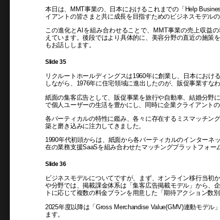
本日は、MMT事業の、日本におけるこれまでの「Help Business
イアントの皆さまと共に成長を目指すためのビジネスモデルの
この進化とAIを組み合わせることで、MMT事業の売上収益の増
えています。後段ではより具体的に、美容分野の直近の施策
もお話しします。
Slide 35
リクルートホールディングスは1960年に創業し、日本におけ
しながら、1976年に住宅領域に進出したのが、販促事業すな
紙面の集客広告として、販促事業を旅行や自動車、結婚分野
で個人ユーザーの生活を豊かにし、同時に企業クライアントの
各バーティカルの特性に鑑み、各々に存在するミスマッチン
築と磨き込みに注力してきました。
1990年代初頭からは、紙面から各バーティカルのインターネ
在の業務支援SaaSを組み合わせたマッチングプラットフォー
Slide 36
ビジネスモデルについてですが、まず、オンライン移行当初
や分野では、掲載課金体系は「集客広告掲載モデル」から、
トに応じて複数の料金プランを用意した「期待アクション数別
2025年度以降は「Gross Merchandise Value(GM
ます。