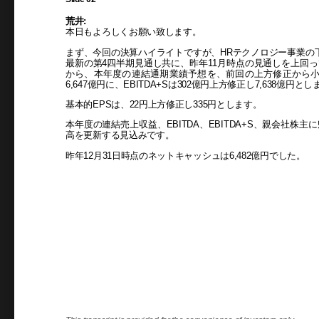
荒井:
本日もよろしくお願い致します。
まず、今回の決算ハイライトですが、HRテクノロジー事業の
最新の第4四半期見通し共に、昨年11月時点の見通しを上回
から、本年度の連結通期業績予想を、前回の上方修正から小
6,647億円に、EBITDA+Sは302億円上方修正し7,638億円と
基本的EPSは、22円上方修正し335円とします。
本年度の連結売上収益、EBITDA、EBITDA+S、親会社株
高を更新する見込みです。
昨年12月31日時点のネットキャッシュは6,482億円でした。