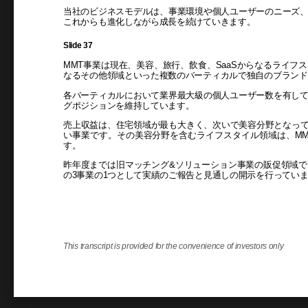
当社のビジネスモデルは、事業環境や個人ユーザーのニーズ
これからも進化しながら成長を続けていきます。
Slide 37
MMT事業は現在、美容、旅行、飲食、SaaSからなるライフ
なるその他領域といった複数のバーティカルで独自のブランド
各バーティカルにおいて業界最大級の個人ユーザー数を有し
グポジションを維持しています。
売上収益は、住宅領域が最も大きく、次いで美容分野となってお
い事業です。その美容分野を含むライフスタイル領域は、MM
す。
昨年度までは旧マッチング&ソリューション事業の販促領域
の3事業の1つとして実績のご報告と見通しの開示を行ってい
This transcript is provided for the convenience of investors only