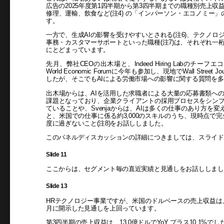
広告の2025年度第1四半期から第3四半期までの職種別売上
修理、運輸、飲食など(注4) の「インパーソン・エコノミー」の
す。
一方で、生成AIの影響を受けやすいとされる(注6)、テクノ
事務・カスタマーサポートといった職種(注7)は、それぞれ一桁
にとどまっています。
先月、弊社CEOの出木場と、Indeed Hiring Labのチーフエ
World Economic Forumに今年も参加し、現地でWall St
したが、そこでもAIによる労働市場への影響に関する質問を
出木場からは、AIを活用した求職者による大量の応募書類へ
課題となっており、企業クライアントの採用プロセスをシンプル
ていることや、Svenjaからは、AIは多くの仕事のあり方を変えていく
と、米国での仕事に係る約3,000のスキルのうち、現時点で完
度に過ぎないこと(注8)をお話ししました。
このパネルディスカッションの詳細につきましては、スライド
Slide 11
ここからは、セグメント毎の直近実績と見通しをお話ししまし
Slide 13
HRテクノロジー事業ですが、米国のドルベースの売上収益は、
月に開示した見通しを上回っています。
第3四半期の売上収益は、13.0億ドルでYoY プラス10.1%で