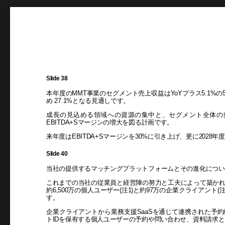
Slide 38
本年度のMMT事業のセグメント売上収益はYoYプラス5.1%の5
め 27.1%となる見通しです。
成長の見込める領域への資源の集中と、セグメント全体の
EBITDA+Sマージンの増大を図る計画です。
来年度はEBITDA+Sマージンを30%に引き上げ、更に2028年
Slide 40
当社の提供するマッチングプラットフォームとその進化につい
これまでの当社の従業員と経営陣の努力と工夫によって築か
約6,500万の個人ユーザー(注1)と約97万の企業クライアン
す。
企業クライアントから業務支援SaaSを通じて連携された予
トIDを保有する個人ユーザーの予約や問い合わせ、資料請求