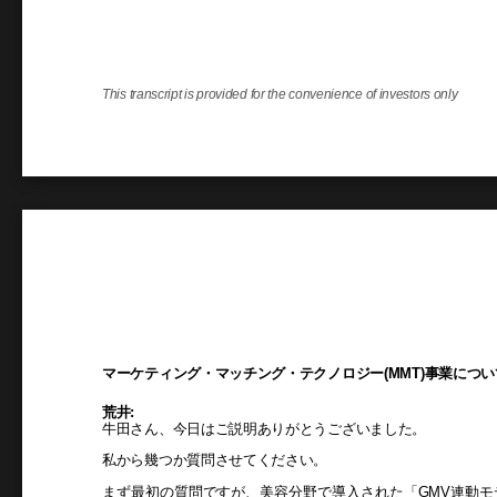
This transcript is provided for the convenience of investors only
マーケティング・マッチング・テクノロジー(MMT)事業につ
荒井:
牛田さん、今日はご説明ありがとうございました。
私から幾つか質問させてください。
まず最初の質問ですが、美容分野で導入された「GMV連動