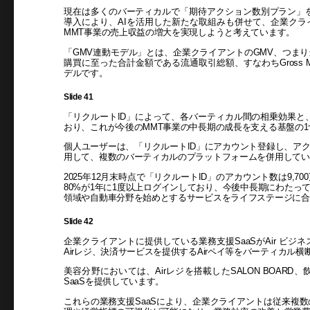
現在は多くのバーティカルで「期待アクション数別プラン」
導入により、AIを活用した新たな取組みも併せて、企業ク
MMT事業の売上収益の増大を実現しようと考えています。
「GMV連動モデル」とは、企業クライアントのGMV、つま
購買に至った合計金額である流通取引総額、すなわちGross Mer
デルです。
Slide 41
「リクルートID」によって、各バーティカル間の相乗効果と
おり、これが今後のMMT事業の中長期の成長を支える基盤の
個人ユーザーは、「リクルートID」にアカウント登録し、ア
用して、複数のバーティカルのプラットフォームを併用してい
2025年12月末時点で「リクルートID」のアカウント数は9,7
80%が1年に1度以上ログインしており、今後中長期にわたっ
領域や自動車分野を始めとするサービスをライフステージに合
Slide 42
企業クライアントに提供している業務支援SaaSがAir ビジ
Airレジ、決済サービスを提供するAirペイ等をバーティカル
美容分野においては、Airレジを搭載したSALON BOAR
SaaSを提供しています。
これらの業務支援SaaSにより、企業クライアントは従来複