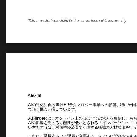
This transcript is provided for the convenience of investors only
Slide 10
AIの進化に伴う当社HRテクノロジー事業への影響、特に米
て頂く機会が増えています。
米国Indeedは、オンライン上のほぼ全ての求人を集約し、
AIの影響を受ける可能性が低いとされる「インパーソン・エ
い方をすれば、対面型経済圏で活躍する職域の人材採用を行う
これは、職場あるいは現場で従事する、あるいは資格やスキルが