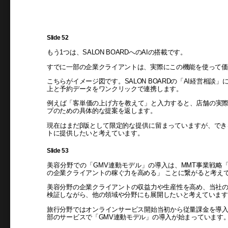
Slide 52
もう1つは、SALON BOARDへのAIの搭載です。
すでに一部の企業クライアントは、実際にこの機能を使って価
こちらがイメージ図です。SALON BOARDの「AI経営相
上と予約データをワンクリックで連携します。
例えば「客単価の上げ方を教えて」と入力すると、店舗の実際
プのための具体的な提案を返します。
現在はまだβ版として限定的な提供に留まっていますが、で
トに提供したいと考えています。
Slide 53
美容分野での「GMV連動モデル」の導入は、MMT事業戦略「Help Bu
の企業クライアントの稼ぐ力を高める」 ことに繋がると考え
美容分野の企業クライアントの収益力や生産性を高め、当社
検証しながら、他の領域や分野にも展開したいと考えています
旅行分野ではオンラインサービス開始当初から従量課金を導
部のサービスで「GMV連動モデル」の導入が始まっています