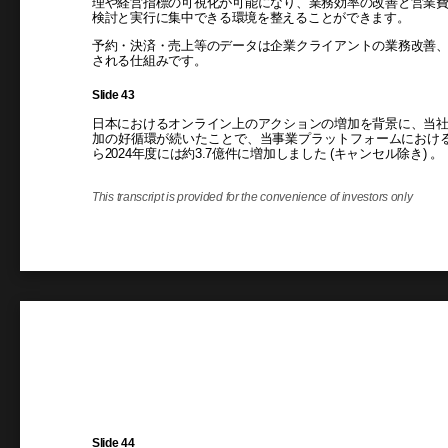
理や経営指標の可視化が可能になり、業務効率の改善と営業
検討と実行に集中できる環境を整えることができます。
予約・決済・売上等のデータは企業クライアントの業務改善
される仕組みです。
Slide 43
日本におけるオンライン上のアクションの増加を背景に、当
加の好循環が続いたことで、当事業プラットフォームにおける年
ら2024年度には約3.7億件に増加しました (キャンセル除き) 。
This transcript is provided for the convenience of investors only
Slide 44