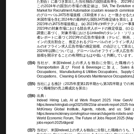
た割合）に基づき算出した当社独自の国別成長率を、2023年
この2024年の国別の市場の推定値は、SIA, The Evolution of Recruiti
Market for Recruitment Automation (custom research com
のグローバルJATS市場規模（330億米ドル）と一致させ
米国市場を含む2024年の最終的な国別JATS推定値を算出し
2023年のJATS市場規模は、(a) 2023年のHRテクノロジ
2023年の対象市場における競合求人ボードの推定収益、(c
調査に基づく、対象市場におけるLinkedInのタレント・ソリュ
者レポートに基づく2023年の広告市場全体（テレビ、映画
インの支出割合と、推定されるグローバルのオンライン求人
ルのオフライン求人広告市場の推定規模、の合計として算出
2024年以降については、グローバルのオフライン求人広告
規模を開示することの有用性はもはや低いと判断しています
(注4)
当社が、米国Indeed上の求人を独自に分類した職種のうち、Healthcar
Transportation 及び Food & Beverageに加え、Sales & Re
Occupations、Manufacturing & Utilities Occupations、Supply C
Occupations、Cleaning & Grounds Maintenance Occupatio
(注5)
当社による推計（2025年度第1四半期から第3四半期までの米
づく職種別の売上構成比を算出）
(注6)
出典：
Indeed Hiring Lab, AI at Work Report 2025: How GenAI 
https://www.hiringlab.org/2025/09/23/ai-at-work-report-2025-ho
McKinsey Global Institute, Agents, robots, and us: Skil
https://www.mckinsey.com/mgi/our-research/agents-robots-and-us
World Economic Forum, The Future of Jobs Report 2025 (May 20
jobs-report-2025/digest/
(注7)
当社が、米国Indeed上の求人を独自に分類した職種のうち、Technology Occ