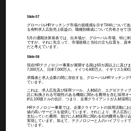
Slide 07
グローバルHRマッチング市場の規模感を示すTAMについて改め
る有料求人広告売上収益の、職種別構成について共有させて頂
5月の通期決算発表では、出木場が、グローバル市場、特に
ですが、それに先立って、市場規模と当社の立ち位置を、資
だと考えています。
Slide 08
現在HRテクノロジー事業が展開する国は60カ国以上に及び
7,000万人、日本7,000万人、ドイツ4,400万人、イギリス3,6
求職者と求人企業の間に存在する、グローバルHRマッチング市場
ています。
これは、求人広告及び採用ツール、人材紹介、エグゼクティ
託に転換される可能性のある機能に関わる費用を含む採用オート
約1,100億ドルの合計、つまり、企業クライアントが人材採
HRテクノロジー事業では、企業クライアントの採用活動に
値の高いサービスを提供しています。それにより、求人広告
支払っていた費用、並びに人材採用に関わる社内費用も取り
実現しています。加えて、テクノロジーと人のハイブリッド
ています。