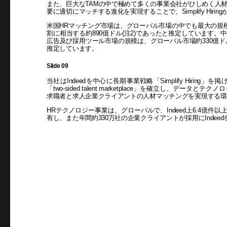
また、巨大なTAMの中で極めて多くの事業会社がひしめく人
要に適切にマッチする進化を実現することで、Simplify Hir
米国HRマッチング市場は、グローバル市場の中でも最大の規模
割に相当する約890億ドル(注2)であったと推定しています。中
広告及び採用ツール市場の規模は、グローバル市場約330億ドル
推定しています。
Slide 09
当社はIndeedを中心に長期事業戦略「Simplify Hiri
「two-sided talent marketplace」を確立し、デ
求職者と求人企業クライアントの人材マッチングを実現する環
HRテクノロジー事業は、グローバルで、Indeed上6.4億件以上
有し、また年間約330万社の企業クライアントが採用にIndee