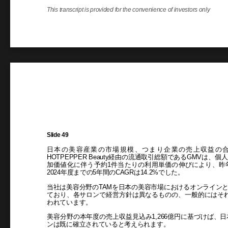
This transcript is provided for the convenience of investors only
Slide 49
日本の美容産業の市場規模、つまり企業の売上収益の合
HOTPEPPER Beauty経由の流通取引総額であるGMV
加価値化に伴う予約1件当たりの利用単価の伸びにより、昨年度
2024年度までの5年間のCAGRは14.2%でした。
当社は美容分野のTAMを日本の美容市場におけるオンライン
ており、各サロンで経営方針は異なるものの、一般的にはそれ
われています。
美容分野の本年度の売上収益見込み1,266億円に基づけば、
ンは既に確立されていると考えられます。