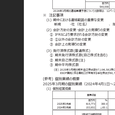
百万円
540,000
2026年3月期の連結業績予想についての詳細は、 12ペ
※ 注記事項
(1) 期中における連結範囲の重要な変更
新規 -
社
（
社名）
、
(2) 会計方針の変更・会計上の見積りの変更
① IFRSにより要求される会計方針の変更
② ①以外の会計方針の変更
③ 会計上の見積りの変更
(3) 発行済株式数(普通株式)
① 期末発行済株式数(自己株式を含む)
② 期末自己株式数(注)
③ 期中平均株式数
(注) 2025年3月期の期末自己株式数97,196,56
ESOP信託に係る信託口が保有する当社株式が60,7
(参考) 個別業績の概要
2025年3月期の個別業績（2024年4月1日〜
(1) 個別経営成績
営業収益
百万円
％
2025年3月期
615,773
300.0
2024年3月期
153,932
△63.1
1株当たり当期純利益