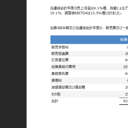
当連結会計年度の売上収益は4.1%増、 為替によるプラス
19.1%、 調整後EBITDAは13.5%増となりました。
当第4四半期及び当連結会計年度の、 販売費及び一
前第
販売手数料
販売促進費
2
広告宣伝費
6
従業員給付費用
18
業務委託費
6
賃借料
減価償却費及び償却費
2
その他
2
合計
41