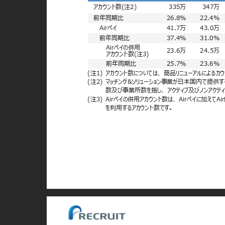
アカウント数(注2)
335万
347万
前年同期比
26.8%
22.4%
Airペイ
41.7万
43.0万
前年同期比
37.4%
31.0%
Airペイの併用
23.6万
24.5万
アカウント数(注3)
前年同期比
25.7%
23.6%
(注1) アカウント数については、
商品リニューアルによる
(注2) マッチング&ソリューション事業が日本国内で提供
数及び事業所数を指し、 アクティブ及びノンアクテ
(注3) Airペイの併用アカウント数は、
Airペイに加えてAir
を利用するアカウント数です。