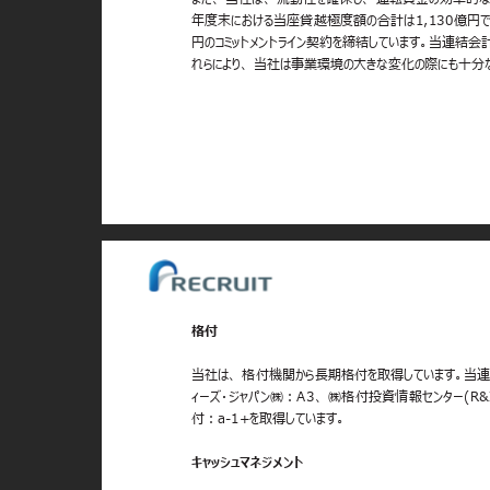
年度末における当座貸越極度額の合計は1,130億円で
円のコミットメントライン契約を締結しています。当連結会
れらにより、 当社は事業環境の大きな変化の際にも十分
格付
当社は、 格付機関から長期格付を取得しています。当連結
ィーズ・ジャパン㈱︓A3、 ㈱格付投資情報センター(R
付︓a-1+を取得しています。
キャッシュマネジメント