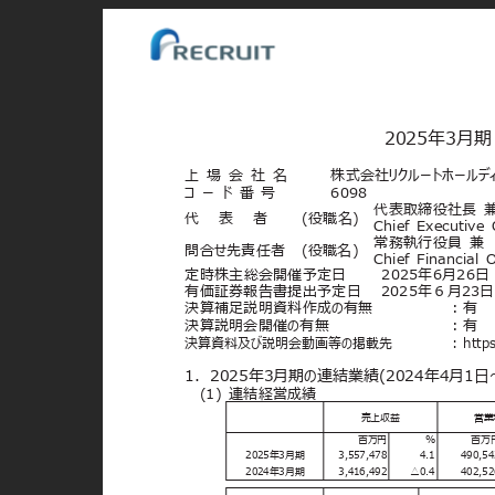
2025年3月
上 場 会 社 名
株式会社リクルートホールデ
コ ー ド 番 号
6098
代表取締役社長
代
表
者
(役職名)
Chief Executive
常務執行役員 
問合せ先責任者 (役職名)
Chief Financial 
定時株主総会開催予定日
2025年6月26
有価証券報告書提出予定日 2025年６月
決算補足説明資料作成の有無
: 有
決算説明会開催の有無
: 有
決算資料及び説明会動画等の掲載先
: http
1．2025年3月期の連結業績(2024年4月1日
(1) 連結経営成績
売上収益
営
百万円
%
百万
2025年3月期
3,557,478
4.1
490,5
2024年3月期
3,416,492
△0.4
402,5