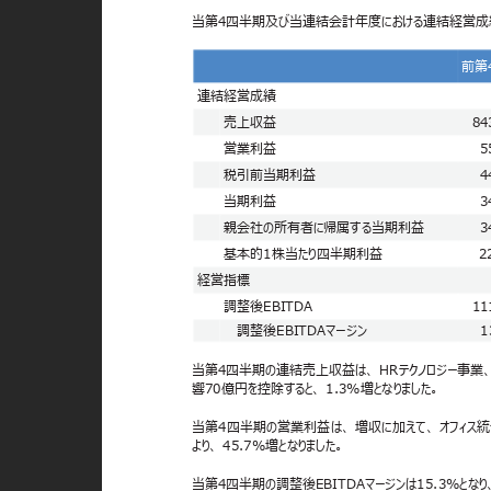
当第4四半期及び当連結会計年度における連結経営成
前第
連結経営成績
売上収益
84
営業利益
5
税引前当期利益
4
当期利益
3
親会社の所有者に帰属する当期利益
3
基本的1株当たり四半期利益
2
経営指標
調整後EBITDA
11
調整後EBITDAマージン
1
当第4四半期の連結売上収益は、 HRテクノロジー事業、 
響70億円を控除すると、 1.3%増となりました。
当第4四半期の営業利益は、 増収に加えて、 オフィ
より、 45.7%増となりました。
当第4四半期の調整後EBITDAマージンは15.3%となり