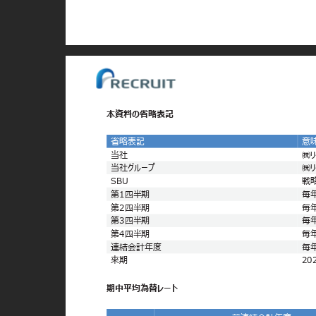
本資料の省略表記
省略表記
意
当社
㈱リ
当社グループ
㈱
SBU
戦略
第1四半期
毎
第2四半期
毎
第3四半期
毎
第4四半期
毎
連結会計年度
毎
来期
20
期中平均為替レート