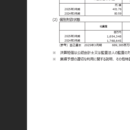
円 銭
2025年3月期
401.76
2024年3月期
80.59
(2) 個別財政状態
総資産
百万円
1,654,348
2025年3月期
1,768,645
2024年3月期
(参考) 自己資本
2025年3月期
689,385百
※
決算短信は公認会計士又は監査法人の監査の
※
業績予想の適切な利用に関する説明、 その他