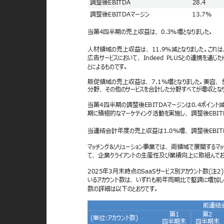
調整後EBITDA
28.4
調整後EBITDAマージン
13.7%
当第4四半期の売上収益は、 0.3%増となりました。
人材領域の売上収益は、 11.9%減となりました。こ
広告サービスにおいて、 Indeed
PLUSとの連携を通じ
とによるものです。
販促領域の売上収益は、 7.1%増となりました。美容、 
分野、 その他のサービスを合計した分野すべてが増収とな
当第4四半期の調整後EBITDAマージンは0.4ポイン
期に積極的なマーケティング活動を実施し、 調整後EBI
当連結会計年度の売上収益は1.0%増、 調整後EBITDA
マッチング&ソリューション事業では、 両領域で展開するマッチ
て、 企業クライアントの生産性及び業績向上に取組んでお
2025年3月末時点のSaaSサービス別アカウント数(注2)、 
いるアカウント数は、 いずれも前年同期比で堅調に増加しまし
数の詳細は以下のとおりです。
前連結
第1
第2
(単位:アカウント数)
四半期末
四半期末