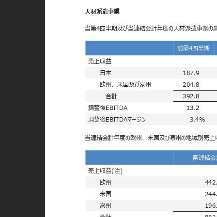
人材派遣事業
当第4四半期及び当連結会計年度の人材派遣事業の業
前第4四半
売上収益
日本
187.9
欧州、 米国及び豪州
204.8
合計
392.8
調整後EBITDA
13.2
調整後EBITDAマージン
3.4%
当連結会計年度の欧州、 米国及び豪州の地域別売上
前連結
売上収益(注)
欧州
442
米国
244
豪州
196
合計
882