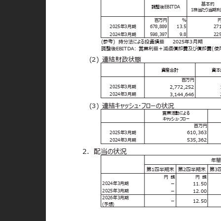
基本的
調整後EBITDA
1株当たり当期
百万円
％
2025年3月期
678,889
13.5
27
2024年3月期
598,397
9.8
22
(参考) 持分法による投資損益
2025年3月期
調整後EBITDA: 営業利益＋減価償却費及び償却費(
(2) 連結財政状態
資産合計
資
百万円
2,772,252
2025年3月期
3,144,646
2024年3月期
(3) 連結キャッシュ・フローの状況
営業活動による
キャッシュ・フロー
百万円
610,363
2025年3月期
535,362
2024年3月期
2．配当の状況
年
第1四半期末 第2四半期末 第
円 銭
円 銭
－
11.50
2024年3月期
－
12.00
2025年3月期
2026年3月期
－
12.50
(予想)