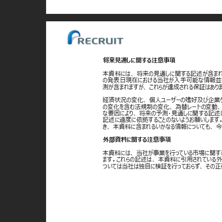
将来見通しに関する注意事項
本資料には、 将来の見通しに関する記述が含ま
の発表日現在における当社が入手可能な情報並
測が含まれますが、 これらが達成される保証はあり
経済状況の変化、 個人ユーザーの嗜好及び企業ク
の変化を含む法規制の変化、 為替レートの変動
な要因により、 将来の予測・見通しに関する記
記述に過度に依拠することのないようお願いしま
き、 本資料に含まれるいかなる情報についても、
外部資料に関する注意事項
本資料には、 当社が事業を行っている市場に関
ます。これらの記述は、 本資料に引用されている
ついては当社は独自に検証を行っておらず、 その