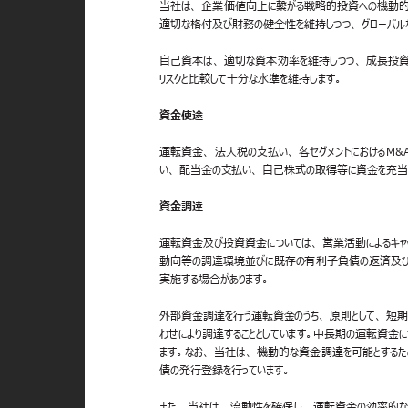
当社は、 企業価値向上に繋がる戦略的投資への機動
適切な格付及び財務の健全性を維持しつつ、 グローバル
自己資本は、 適切な資本効率を維持しつつ、 成長投
リスクと比較して十分な水準を維持します。
資金使途
運転資金、 法人税の支払い、 各セグメントにおける
い、 配当金の支払い、 自己株式の取得等に資金を充
資金調達
運転資金及び投資資金については、 営業活動によるキャ
動向等の調達環境並びに既存の有利子負債の返済及
実施する場合があります。
外部資金調達を行う運転資金のうち、 原則として、 短期
わせにより調達することとしています。中長期の運転資金に
ます。なお、 当社は、 機動的な資金調達を可能とするた
債の発行登録を行っています。
また、 当社は、 流動性を確保し、 運転資金の効率