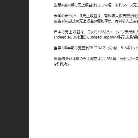
当第4四半期の売上収益は11.5%増、 米ドルベース売
米国の米ドルベース売上収益は、 有料求人広告数が減少
広告1件当たりの売上収益の増加率が、 有料求人広告数
日本の売上収益は、 マッチング&ソリューション事業
Indeed PLUSを通じてIndeed Japanへ移行した影響
当第4四半期の調整後EBITDAマージンは、 5.6ポイン
当連結会計年度の売上収益は11.3%増、 米ドルベースでは
なりました。