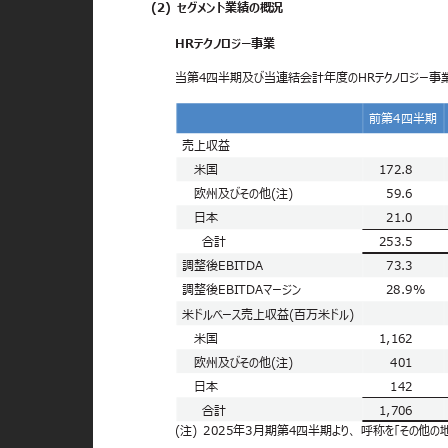
(2) セグメント業績の概況
HRテクノロジー事業
当第4四半期及び当連結会計年度のHRテクノロジー事
前第4四半
売上収益
米国
172.8
欧州及びその他(注)
59.6
日本
21.0
合計
253.5
調整後EBITDA
73.3
調整後EBITDAマージン
28.9%
米ドルベース売上収益(百万米ドル)
米国
1,162
欧州及びその他(注)
401
日本
142
合計
1,706
(注) 2025年3月期第4四半期より、
呼称を「その他の