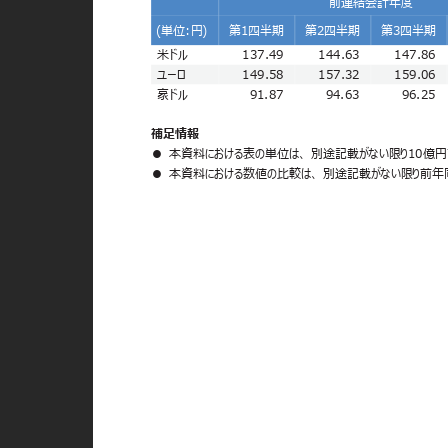
前連結会計年度
(単位:円)
第1四半期
第2四半期
第3四半期
米ドル
137.49
144.63
147.86
ユーロ
149.58
157.32
159.06
豪ドル
91.87
94.63
96.25
補足情報
● 本資料における表の単位は、
別途記載がない限り10億
● 本資料における数値の比較は、
別途記載がない限り前年