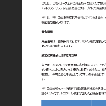
当社は、 当社グループ全体の資金効率を最大化するため
ュマネジメントシステムを通じた当社グループ内での資金
当社は、 当社及び財務統括子会社にすべての通貨のキャ
機動性を確保しています。
資金運用
資金運用は、 投機目的で行わず、 リスク分散を意識して
商品のみに限定しています。
政策保有株式に関する方針等
当社は、 原則として政策保有株式を縮減していくこと
値と資本コストの見合いを定量的に検証するとともに、 
勘案し、 保有の適否を検証しています。取締役会にて
す。
当社及び㈱リクルートが保有する政策保有株式の状況は以
計の4.1%です。2025年3月期に売却した政策保有株