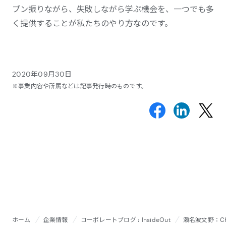
ブン振りながら、失敗しながら学ぶ機会を、一つでも多
く提供することが私たちのやり方なのです。
2020年09月30日
※事業内容や所属などは記事発行時のものです。
ホーム
企業情報
コーポレートブログ : InsideOut
瀬名波文野：C