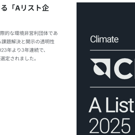
ける「Aリスト企
際的な環境非営利団体であ
る課題解決と開示の透明性
23年より3年連続で、
に選定されました。