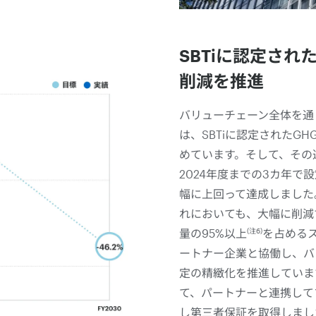
SBTiに認定され
削減を推進
バリューチェーン全体を通
は、SBTiに認定されたG
めています。そして、その
2024年度までの3カ年で
幅に上回って達成しました。
れにおいても、大幅に削減
(注6)
量の95%以上
を占める
ートナー企業と協働し、バ
定の精緻化を推進していま
て、パートナーと連携して
し第三者保証を取得しまし