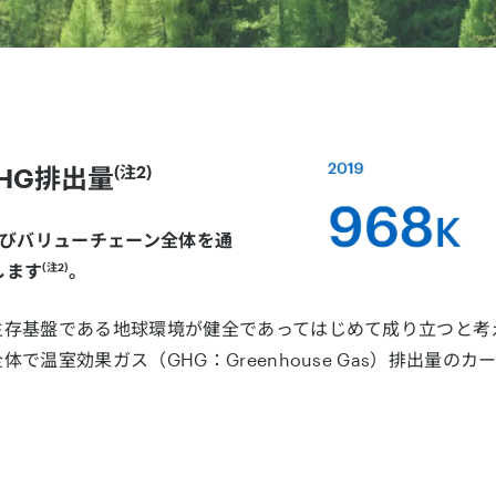
HG排出量
(注2)
よびバリューチェーン全体を通
(注2)
します
。
⽣存基盤である地球環境が健全であってはじめて成り⽴つと考
で温室効果ガス（GHG：Greenhouse Gas）排出量の