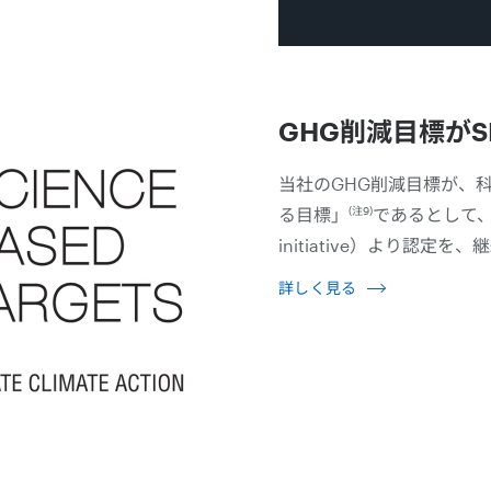
GHG削減目標がS
当社のGHG削減目標が、科
(注9)
る目標」
であるとして、SBT
initiative）より認定
詳しく見る