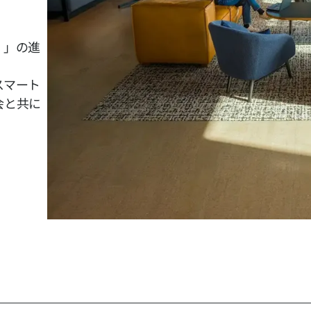
く」の進
。
スマート
会と共に