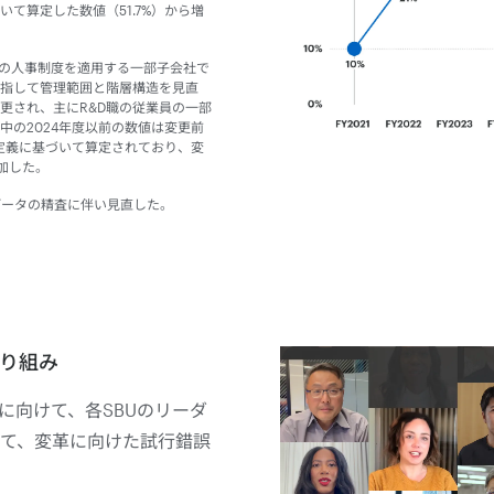
て算定した数値（51.7%）から増
と共通の人事制度を適用する一部子会社で
目指して管理範囲と階層構造を見直
更され、主にR&D職の従業員の一部
中の2024年度以前の数値は変更前
の定義に基づいて算定されており、変
加した。
、データの精査に伴い見直した。
り組み
に向けて、各SBUのリーダ
て、変革に向けた試行錯誤