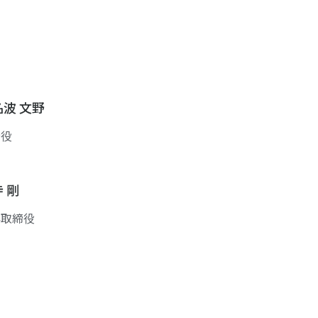
名波 文野
締役
 剛
外取締役