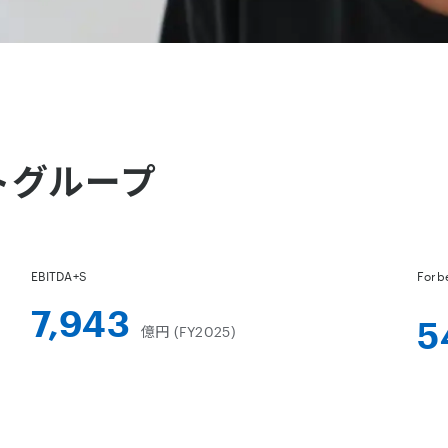
トグループ
EBITDA+S
Forb
7,943
5
億円 (FY2025)