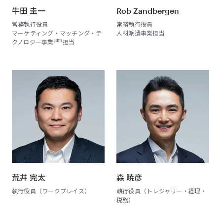
牛田 圭一
Rob Zandbergen
常務執行役員
常務執行役員
マーケティング・マッチング・テ
人材派遣事業担当
クノロジー事業
(注1)
担当
荒井 完太
森 暁彦
執行役員（ワークプレイス）
執行役員（トレジャリー・経理・
税務）