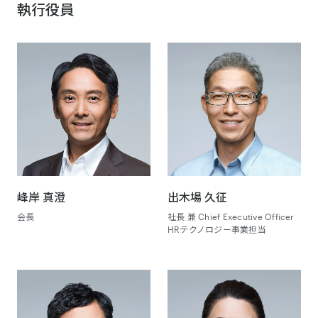
執行役員
峰岸 真澄
出木場 久征
会長
社長 兼 Chief Executive Officer
HRテクノロジー事業担当