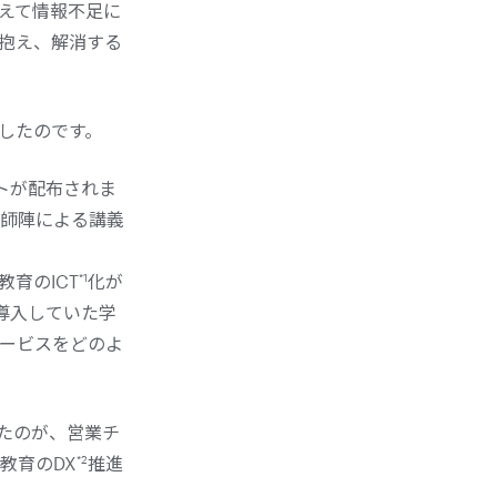
えて情報不足に
抱え、解消する
したのです。
トが配布されま
講師陣による講義
*1
育のICT
化が
導入していた学
ービスをどのよ
たのが、営業チ
*2
教育のDX
推進