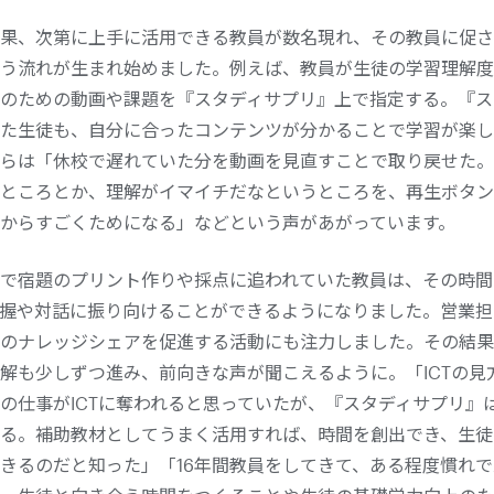
果、次第に上手に活用できる教員が数名現れ、その教員に促さ
う流れが生まれ始めました。例えば、教員が生徒の学習理解度
のための動画や課題を『スタディサプリ』上で指定する。『ス
た生徒も、自分に合ったコンテンツが分かることで学習が楽し
らは「休校で遅れていた分を動画を見直すことで取り戻せた。
ところとか、理解がイマイチだなというところを、再生ボタン
からすごくためになる」などという声があがっています。
で宿題のプリント作りや採点に追われていた教員は、その時間
握や対話に振り向けることができるようになりました。営業担
のナレッジシェアを促進する活動にも注力しました。その結果、
解も少しずつ進み、前向きな声が聞こえるように。「ICTの見
の仕事がICTに奪われると思っていたが、『スタディサプリ』
る。補助教材としてうまく活用すれば、時間を創出でき、生徒
きるのだと知った」「16年間教員をしてきて、ある程度慣れ