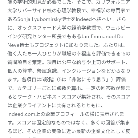
端の学術的知見が必要でした。そこで、カリフォルニア
大学リバーサイド校の心理学教授で、幸福学の専門家で
あるSonja Lyubomirsky博士をIndeedへ招へい。さら
に、オックスフォード大学の経済学教授で、ウェルビー
イング研究センター所長でもあるJan-Emmanuel De
Neve博士もプロジェクトに加わりました。ふたりは、
働く人たち一人ひとりが職場の幸福度を評価できる15の
質問項目を策定。項目は公平な給与や上司のサポート、
個人の尊重、帰属意識、インクルージョンなどからなり
ます。各項目は5段階（5は「非常にそう思う」）評価
で、カテゴリーごとに点数を算出。一定の回答数が集ま
るとワーク・ハピネス・スコアが集計され、そのスコア
は企業クライアントに共有されるとともに、
Indeed.com上の企業プロフィールの横に表示されま
す。スコアは固定的なものではなく、多くの回答が集ま
るほど、その企業の実像に近い最新の企業文化として反