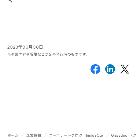
つ
2023年09月06日
※事業内容や所属などは記事発行時のものです。
ホーム
企業情報
コーポレートブログ : InsideOut
Glassdo