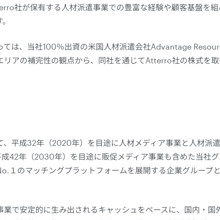
terro社が保有する人材派遣事業での豊富な経験や顧客基盤を
す。
当社100％出資の米国人材派遣会社Advantage Resourcing 
リアの補完性の観点から、同社を通じてAtterro社の株式を
、平成32年（2020年）を目途に人材メディア事業と人材派
平成42年（2030年）を目途に販促メディア事業も含めた当社
No.１のマッチングプラットフォームを展開する企業グループ
事業で安定的に生み出されるキャッシュをベースに、国内・国外