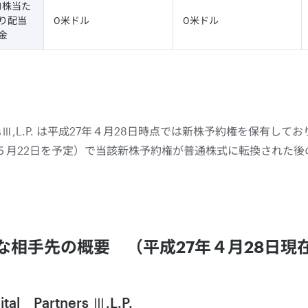
1株当た
り配当
0米ドル
0米ドル
金
l PartnersⅢ,L.P. は平成27年４月28日時点では新株予約権を
年５月22日を予定）で当該新株予約権が普通株式に転換された
な相手先の概要 （平成27年４月28日現
tal Partners Ⅲ,L.P.