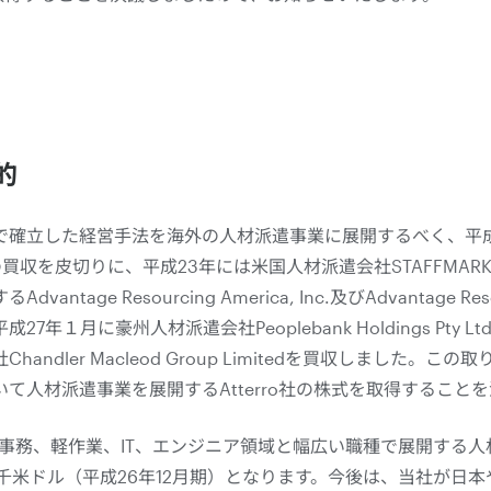
的
で確立した経営手法を海外の人材派遣事業に展開するべく、平成
, Inc.の買収を皮切りに、平成23年には米国人材派遣会社STAFFMARK 
age Resourcing America, Inc.及びAdvantage Resou
7年１月に豪州人材派遣会社Peoplebank Holdings Pty
andler Macleod Group Limitedを買収しました。
て人材派遣事業を展開するAtterro社の株式を取得すること
いて事務、軽作業、IT、エンジニア領域と幅広い職種で展開する人材
,218千米ドル（平成26年12月期）となります。今後は、当社が