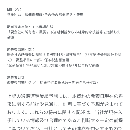
EBITDA：
営業利益＋減価償却費±その他の営業収益・費用
配当算定基準とする当期利益：
「親会社の所有者に帰属する当期利益から非経常的な損益等を控除した
金額」
調整後当期利益：
親会社の所有者に帰属する当期利益±調整項目* （非支配持分帰属分を除
く）±調整項目の一部に係る税金相当額
*企業結合に伴い生じた無形資産の償却額±非経常的な損益
調整後EPS：
調整後当期利益 ／（期末発行済株式数－期末自己株式数）
上記の通期連結業績予想には、本資料の発表日現在の将
来に関する前提や見通し、計画に基づく予想が含まれて
おります。これらの将来に関する記述は、当社が現在入
手している情報及び合理的であると判断する一定の前提
に基づいており、当社としてその達成を約束するもので