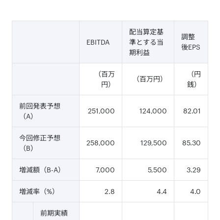
配当算定基
調整
EBITDA
準とする当
後EPS
期利益
（百万
（円
（百万円）
円）
銭）
前回発表予想
251,000
124,000
82.01
（A）
今回修正予想
258,000
129,500
85.30
（B）
増減額（B-A）
7,000
5,500
3.29
増減率（%）
2.8
4.4
4.0
前期実績