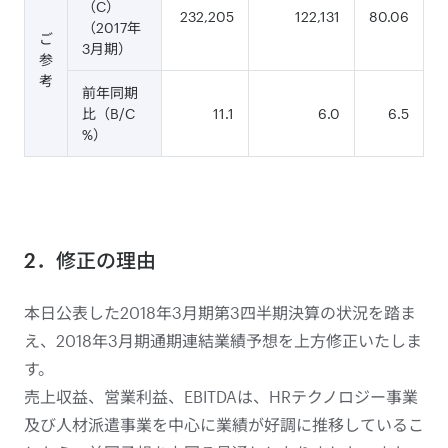
（C）
232,205
122,131
80.06
（2017年
ご
3月期）
参
考
前年同期
比（B/C
11.1
6.0
6.5
%）
2．修正の理由
本日公表した2018年3月期第3四半期決算の状況を踏ま
え、2018年3月期通期連結業績予想を上方修正いたしま
す。
売上収益、営業利益、EBITDAは、HRテクノロジー事業
及び人材派遣事業を中心に業績が好調に推移しているこ