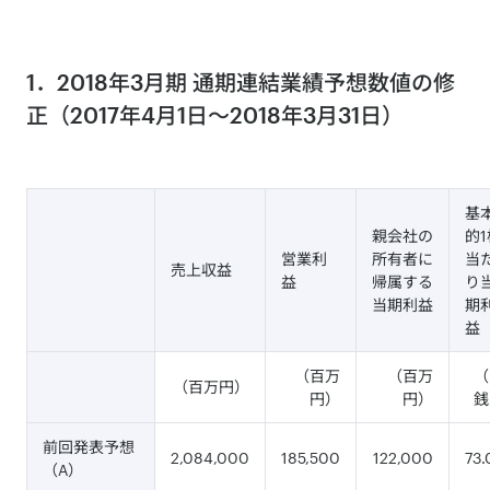
1．2018年3月期 通期連結業績予想数値の修
正（2017年4月1日～2018年3月31日）
基
親会社の
的1
営業利
所有者に
当
売上収益
益
帰属する
り
当期利益
期
益
（百万
（百万
（
（百万円）
円）
円）
銭
前回発表予想
2,084,000
185,500
122,000
73.
（A）