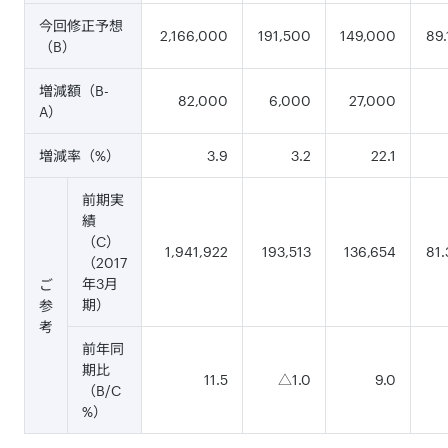
今回修正予想
2,166,000
191,500
149,000
89.
（B）
増減額（B-
82,000
6,000
27,000
A）
増減率（%）
3.9
3.2
22.1
前期実
績
（C）
1,941,922
193,513
136,654
81.
（2017
年3月
ご
期）
参
考
前年同
期比
11.5
△1.0
9.0
（B/C
%）