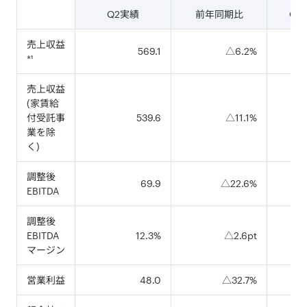
Q2実績
前年同期比
Q2
売上収益
569.1
△6.2%
*¹
売上収益
(家賃給
付受託事
539.6
△11.1%
業を除
く)
調整後
69.9
△22.6%
EBITDA
調整後
EBITDA
12.3%
△2.6pt
マージン
営業利益
48.0
△32.7%