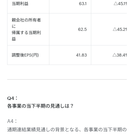
当期利益
63.1
△45.1%
親会社の所有者
に
62.5
△45.2%
帰属する当期利
益
調整後EPS(円)
41.83
△38.4%
Q4：
各事業の当下半期の見通しは？
A4：
通期連結業績見通しの背景となる、各事業の当下半期の