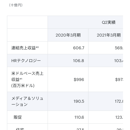
（十億円）
Q2実績
2020年3月期
2021年3月期
連結売上収益*²
606.7
569.1
HRテクノロジー
106.8
103.4
米ドルベース売上
収益*¹
$996
$973
(百万米ドル)
メディア＆ソリュ
190.5
172.8
ーション
販促
110.6
123.7
住宅
27.5
29.2