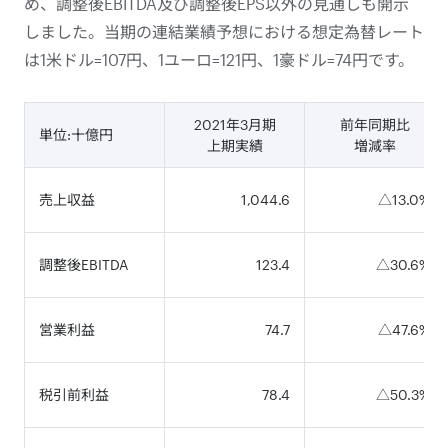
め、調整後EBITDA及び調整後EPS以外の見通しも開示
しました。当期の連結業績予想における想定為替レート
は1米ドル=107円、1ユーロ=121円、1豪ドル=74円です。
2021年3月期
前年同期比
単位:十億円
上期実績
増減率
売上収益
1,044.6
△13.0%
調整後EBITDA
123.4
△30.6%
営業利益
74.7
△47.6%
税引前利益
78.4
△50.3%