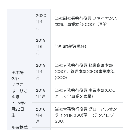
2020
当社副社長執行役員 ファイナンス
年4
本部、事業本部(COO) (現任)
月
2019
年6
当社取締役(現任)
月
2019
当社専務執行役員 経営企画本部
年4
(CSO)、管理本部(CRO)事業本部
出木場
月
(COO)
久征
いでこ
2018
当社専務執行役員 事業本部(COO
ば ひさ
年1月
として全事業を管掌)
ゆき
1975年4
月22日
2016
当社常務執行役員 グローバルオン
生
年4
ラインHR SBU(現 HRテクノロジー
月
SBU)
所有株式