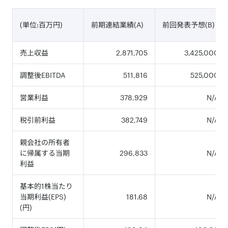
(単位:百万円)
前期連結業績(A)
前回発表予想(B)
売上収益
2,871,705
3,425,000
調整後EBITDA
511,816
525,000
営業利益
378,929
N/A
税引前利益
382,749
N/A
親会社の所有者
に帰属する当期
296,833
N/A
利益
基本的1株当たり
当期利益(EPS)
181.68
N/A
(円)