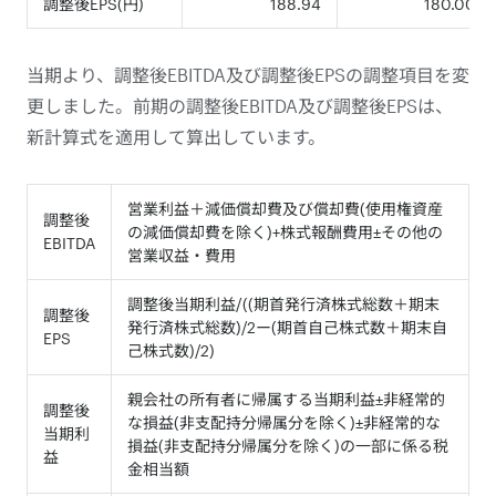
調整後EPS(円)
188.94
180.00
当期より、調整後EBITDA及び調整後EPSの調整項目を変
更しました。前期の調整後EBITDA及び調整後EPSは、
新計算式を適用して算出しています。
営業利益＋減価償却費及び償却費(使用権資産
調整後
の減価償却費を除く)+株式報酬費用±その他の
EBITDA
営業収益・費用
調整後当期利益/((期首発行済株式総数＋期末
調整後
発行済株式総数)/2ー(期首自己株式数＋期末自
EPS
己株式数)/2)
親会社の所有者に帰属する当期利益±非経常的
調整後
な損益(非支配持分帰属分を除く)±非経常的な
当期利
損益(非支配持分帰属分を除く)の一部に係る税
益
金相当額