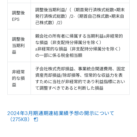
調整後当期利益/（（期首発行済株式総数+期末
調整後
発行済株式総数）/2-（期首自己株式数+期末自
EPS
己株式数）/2）
親会社の所有者に帰属する当期利益±非経常的
調整後
な損益（非支配持分帰属分を除く）
当期利
±非経常的な損益（非支配持分帰属分を除く）
益
の一部に係る税金相当額
子会社株式売却損益、事業統合関連費用、固定
非経常
資産売却損益/除却損等、恒常的な収益力を表
的な損
すために当社が非経常的であり利益指標におい
益
て調整すべきであると判断した損益
2024年3月期通期連結業績予想の開示について
（275KB）