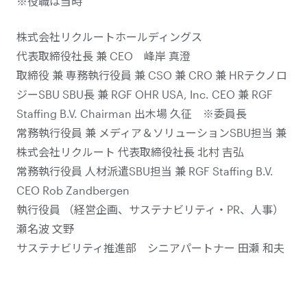
※役職は当時
株式会社リクルートホールディングス
代表取締役社長 兼 CEO 峰岸 真澄
取締役 兼 専務執行役員 兼 CSO 兼 CRO 兼 HRテクノロ
ジーSBU SBU長 兼 RGF OHR USA, Inc. CEO 兼 RGF
Staffing B.V. Chairman 出木場 久征 ※委員長
常務執行役員 兼 メディア＆ソリューションSBU担当 兼
株式会社リクルート 代表取締役社長 北村 吉弘
常務執行役員 人材派遣SBU担当 兼 RGF Staffing B.V.
CEO Rob Zandbergen
執行役員 （経営企画、サステナビリティ・PR、人事）
瀬名波 文野
サステナビリティ推進部 シニアパートナー 田瀬 和夫