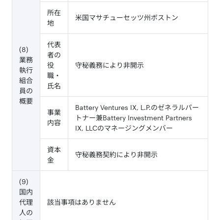
所在
米国マサチューセッツ州ボストン
地
代表
(8)
者の
業務
役
守秘義務により非開示
執行
職・
組合
氏名
員の
概要
Battery Ventures IX, L.P.のゼネラルパー
事業
トナー兼Battery Investment Partners
内容
IX, LLCのマネージングメンバー
資本
守秘義務契約により非開示
金
(9)
国内
代理
該当事項はありません
人の