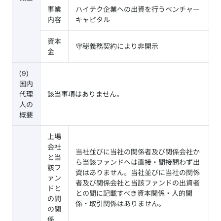
事業
ハイテク企業への出資を行うベンチャー
内容
キャピタル
資本
守秘義務契約により非開示
金
(9)
国内
代理
該当事項はありません。
人の
概要
上場
会社
当社並びに当社の関係者及び関係会社か
と当
ら当該ファンドへは直接・間接問わず出
該フ
資はありません。当社並びに当社の関係
ァン
者及び関係会社と当該ファンドの出資者
ドと
との間に記載すべき資本関係・人的関
の間
係・取引関係はありません。
の関
係