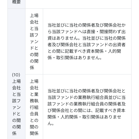
概要
上場
会社
当社並びに当社の関係者及び関係会社か
と当
ら当該ファンドへは直接・間接問わず出
該フ
資はありません。当社並びに当社の関係
ァン
者及び関係会社と当該ファンドの出資者
ドと
との間に記載すべき資本関係・人的関
の間
係・取引関係はありません。
の関
係
(10)
上場
上場
会社
会社
当社並びに当社の関係者及び関係会社と
と当
と業
当該ファンドの業務執行組合員並びに当
該フ
務執
該ファンドの業務執行組合員の関係者及
ァン
行組
び関係会社との間には、記載すべき資本
ドと
合員
関係・人的関係・取引関係はありませ
の間
との
ん。
の関
間の
係
関係