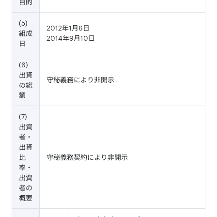
目的
(5)
2012年1月6日
組成
2014年9月10日
日
(6)
出資
守秘義務により非開示
の総
額
(7)
出資
者・
出資
比
守秘義務契約により非開示
率・
出資
者の
概要