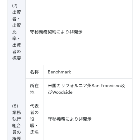
(7)
出資
者・
出資
比
守秘義務契約により非開示
率・
出資
者の
概要
名称
Benchmark
所在
米国カリフォルニア州San Francisco及
地
びWoodside
(8)
代表
業務
者の
執行
役
守秘義務により非開示
組合
職・
員の
氏名
概要