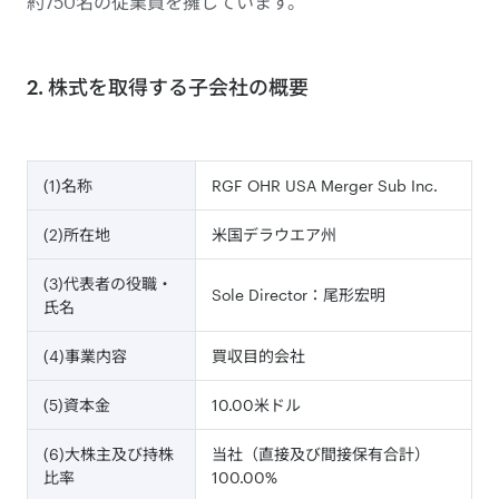
約750名の従業員を擁しています。
2. 株式を取得する子会社の概要
(1)名称
RGF OHR USA Merger Sub Inc.
(2)所在地
米国デラウエア州
(3)代表者の役職・
Sole Director：尾形宏明
氏名
(4)事業内容
買収目的会社
(5)資本金
10.00米ドル
(6)大株主及び持株
当社（直接及び間接保有合計）
比率
100.00%