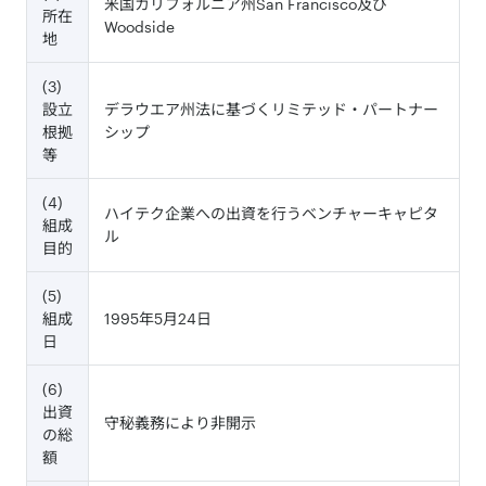
米国カリフォルニア州San Francisco及び
所在
Woodside
地
(3)
設立
デラウエア州法に基づくリミテッド・パートナー
根拠
シップ
等
(4)
ハイテク企業への出資を行うベンチャーキャピタ
組成
ル
目的
(5)
組成
1995年5月24日
日
(6)
出資
守秘義務により非開示
の総
額