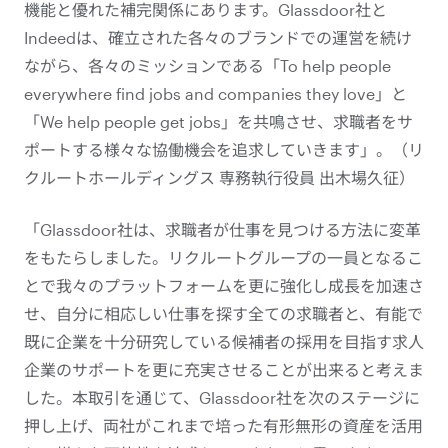
機能と優れた補完関係にあります。Glassdoor社と
Indeedは、確立された各々のブランドでの運営を続け
ながら、各々のミッションである「To help people
everywhere find jobs and companies they love」と
「We help people get jobs」を共鳴させ、求職者をサ
ポートする様々な協働機会を追求していきます」。（リ
クルートホールディングス 専務執行役員 出木場久征）
「Glassdoor社は、求職者が仕事を見つける方法に変革
をもたらしました。リクルートグループの一員となるこ
とで我々のプラットフォームを更に強化し成長を加速さ
せ、自分に相応しい仕事を探す全ての求職者と、有能で
既に企業を十分研究している候補者の採用を目指す求人
企業のサポートを更に充実させることが出来ると考えま
した。本取引を通じて、Glassdoor社を次のステージに
押し上げ、両社がこれまで培った有形無形の資産を活用