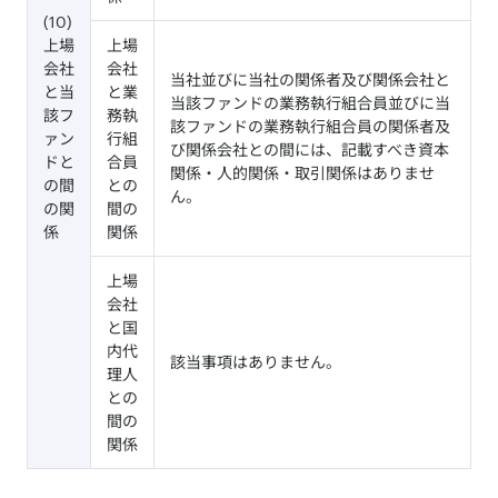
(10)
上場
上場
会社
会社
当社並びに当社の関係者及び関係会社と
と当
と業
当該ファンドの業務執行組合員並びに当
該フ
務執
該ファンドの業務執行組合員の関係者及
ァン
行組
び関係会社との間には、記載すべき資本
ドと
合員
関係・人的関係・取引関係はありませ
の間
との
ん。
の関
間の
係
関係
上場
会社
と国
内代
該当事項はありません。
理人
との
間の
関係