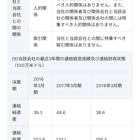
社と
べき人的関係はありません。また、
当該
人的関
当社の関係者及び関係会社と当該会
会社
係
社の関係者及び関係会社の間には特
との
筆すべき人的関係はありません。
間の
関係
取引関
当社と当該会社との間に特筆すべき
係
取引関係はありません。
(9)当該会社の最近3年間の連結経営成績及び連結財政状態
（100万米ドル）
2016
決算
年3月
2017年3月期
2018年3月期
期
期
連結
純資
39.3
48.6
38.6
産
連結
総資
103.8
134.1
156.4