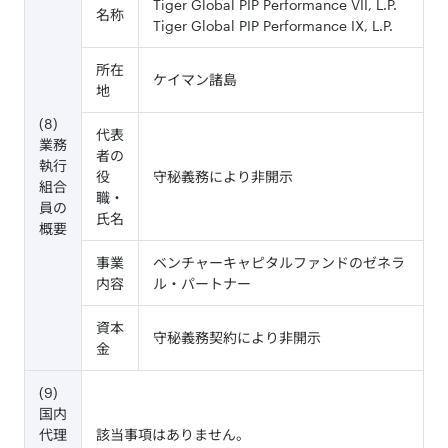
Tiger Global PIP Performance VII, L.P.
名称
Tiger Global PIP Performance IX, L.P.
所在
ケイマン諸島
地
(8)
代表
業務
者の
執行
役
守秘義務により非開示
組合
職・
員の
氏名
概要
事業
ベンチャーキャピタルファンドのゼネラ
内容
ル・パートナー
資本
守秘義務契約により非開示
金
(9)
国内
代理
該当事項はありません。