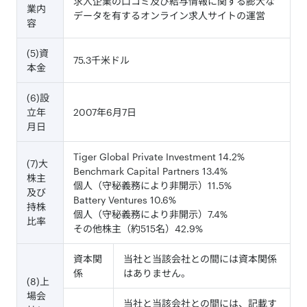
求人企業の口コミ及び給与情報に関する膨大な
業内
データを有するオンライン求人サイトの運営
容
(5)資
75.3千米ドル
本金
(6)設
立年
2007年6月7日
月日
Tiger Global Private Investment 14.2%
(7)大
Benchmark Capital Partners 13.4%
株主
個人（守秘義務により非開示）11.5%
及び
Battery Ventures 10.6%
持株
個人（守秘義務により非開示）7.4%
比率
その他株主（約515名）42.9%
資本関
当社と当該会社との間には資本関係
係
はありません。
(8)上
場会
当社と当該会社との間には、記載す