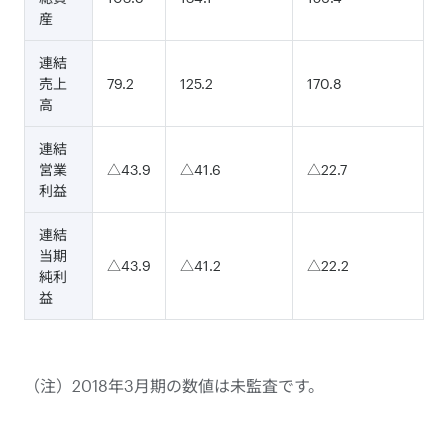
産
連結
売上
79.2
125.2
170.8
高
連結
営業
△43.9
△41.6
△22.7
利益
連結
当期
△43.9
△41.2
△22.2
純利
益
（注）2018年3月期の数値は未監査です。