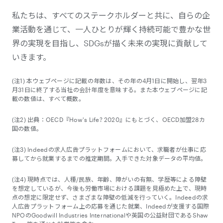
私たちは、すべてのステークホルダーと共に、自らの企
業活動を通じて、一人ひとりが輝く持続可能で豊かな世
界の実現を目指し、SDGsが描く未来の実現に貢献して
いきます。
(注1) 本ウェブページに記載の年数は、その年の4月1日に開始し、翌年3
月31日に終了する当社の会計年度を意味する。また本ウェブページに記
載の数値は、すべて概数。
(注2) 出典：OECD『How's Life? 2020』にもとづく、OECD加盟28カ
国の数値。
(注3) Indeedの求人広告プラットフォームにおいて、求職者が仕事に応
募してから就業するまでの推定期間。入手できた対象データの平均値。
(注4) 現時点では、人種/民族、年齢、障がいの有無、学歴等による障壁
を想定しているが、今後も労働市場における課題を見極めた上で、現時
点の想定に限定せず、さまざまな障壁の低減を行っていく。Indeedの求
人広告プラットフォーム上の応募を通じた就業、Indeedが支援する国際
NPOのGoodwill Industries Internationalや英国の公益財団であるShaw