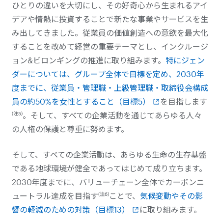
ひとりの違いを大切にし、その好奇心から生まれるアイ
デアや情熱に投資することで新たな事業やサービスを生
み出してきました。従業員の価値創造への意欲を最大化
することを改めて経営の重要テーマとし、インクルージ
ョン&ビロンギングの推進に取り組みます。
特にジェン
ダーについては、グループ全体で目標を定め、2030年
度までに、従業員・管理職・上級管理職・取締役会構成
員の約50%を女性とすること（目標5）
を目指します
(注5)
。そして、すべての企業活動を通じてあらゆる人々
の人権の保護と尊重に努めます。
そして、すべての企業活動は、あらゆる生命の生存基盤
である地球環境が健全であってはじめて成り立ちます。
2030年度までに、バリューチェーン全体でカーボンニ
(注6)
ュートラル達成を目指す
ことで、
気候変動やその影
響の軽減のための対策（目標13）
に取り組みます。