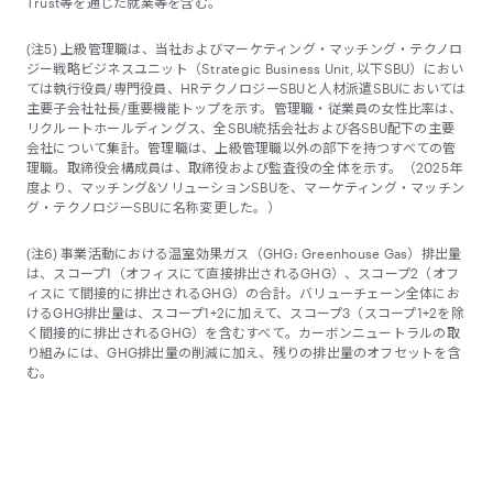
Trust等を通じた就業等を含む。
(注5) 上級管理職は、当社および
マーケティング・マッチング・テクノロ
ジー戦略ビジネスユニット
（Strategic Business Unit, 以下SBU）におい
ては執行役員/専門役員、HRテクノロジーSBUと人材派遣SBUにおいては
主要子会社社長/重要機能トップを示す。管理職・従業員の女性比率は、
リクルートホールディングス、全SBU統括会社および各SBU配下の主要
会社について集計。管理職は、上級管理職以外の部下を持つすべての管
理職。取締役会構成員は、取締役および監査役の全体を示す。（
2025年
度より、マッチング&ソリューションSBUを、マーケティング・マッチン
グ・テクノロジーSBUに名称変更した。）
(注6) 事業活動における温室効果ガス（GHG: Greenhouse Gas）排出量
は、スコープ1（オフィスにて直接排出されるGHG）、スコープ2（オフ
ィスにて間接的に排出されるGHG）の合計。バリューチェーン全体にお
けるGHG排出量は、スコープ1+2に加えて、スコープ3（スコープ1+2を除
く間接的に排出されるGHG）を含むすべて。カーボンニュートラルの取
り組みには、GHG排出量の削減に加え、残りの排出量のオフセットを含
む。