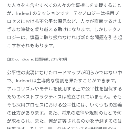
た人々をも含むすべての人々の仕事探しを支援すること
が、Indeed のミッションです。テクノロジーは採用プ
ロセスにおける不公平な偏見など、人々が直面するさま
ざまな障壁を乗り越える助けになります。しかしテクノ
ロジーは、慎重に取り扱わなければ新たな問題を引き起
こすおそれもあります。
(注1) comScore, 総閲覧数, 2017年3月
公平性の実現にむけたロードマップが明らかではない中
で、Indeed は主導的な役割を果たすことができます。
アルゴリズムやモデルを使用する上で公平性を担保する
ためのベストプラクティスは確立されていません。そも
そも採用プロセスにおける公平性には、いくつもの定義
の仕方があります。また、将来の法律や規制のもとで何
が求められ、また、何が許容されるのかを予測するのは
困難です。そして、データサイエンスや機械学習のツー