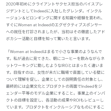
2020年初めにクライアントサクセス担当のバイスプレ
ジデントとしてIndeedに入社したグレンダ。インクル
ージョン＆ビロンギングに関する知識や経験を買われ、
すぐにWomen at Indeedのエグゼクティブスポンサー
への就任を打診されましたが、当初はその徹底したアド
ボカシー活動と目標を知って驚いたと言います。
「Women at Indeedはまるで小さな事業のようなんで
す。私が過去に見てきた、朝にコーヒーを飲みながらネ
ットワーキングに勤しむようなIRGとはまったく違いま
す。目指すのは、女性が未だに職場で直面している壁に
ついて理解を促し、企業としての説明責任の対象とし、
最終的には企業文化とプロダクトの両面でIndeedをジ
ェンダー平等のモデル企業にすること。事業上のインパ
クトの目標を設定し、各活動の成果やROIもレビューし
ています。プロダクト
をインクルーシブなものにするこ