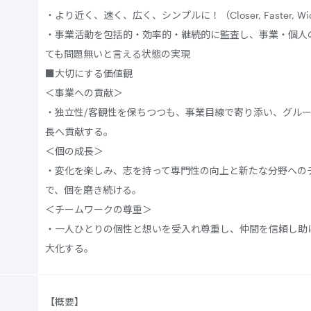
・より近く、速く、広く、シンプルに！（Closer, Faster, Wider
・事業活動を包括的・効率的・継続的に監査し、事業・個人
ても問題無いと言える状態の実現
■大切にする価値観
＜事業への貢献＞
・独立性/客観性を保ちつつも、事業目線で寄り添い、グル
長へ貢献する。
＜個の成長＞
・変化を楽しみ、志を持って専門性の向上と新たな分野への
で、個を磨き続ける。
＜チームワークの尊重＞
・一人ひとりの個性と想いを受入れ尊重し、仲間を信頼し助
大化する。
【概要】