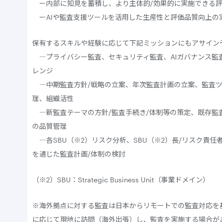
ー内部に知見を蓄積し、より主体的/効果的に実施できる評
ーAIや監査支援ツールを活用した生産性と評価品質向上の
保有するスキルや経験に応じて下記ミッションにもアサイン
―プライバシー監査、セキュリティ監査、AIガバナンス監
レンジ
―中期監査方針/戦略の立案、年次監査計画の立案、監査ツー
理、組織活性
―新監査テーマの方針/監査手続き/体制等の策定、既存監
の品質管理
―各SBU（※2）リスク分析、SBU（※2）長/リスク責
を通じた監査計画/体制の検討
（※2）SBU：Strategic Business Unit（事業ドメイン）
※海外拠点に対する監査は日本からリモートでの監査対応を
に応じて現地に訪問（海外出張）し、監査を実施する場合が