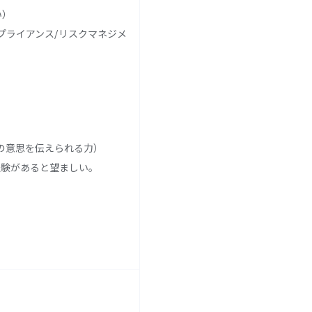
い）
ンプライアンス/リスクマネジメ
の意思を伝えられる力）
在経験があると望ましい。