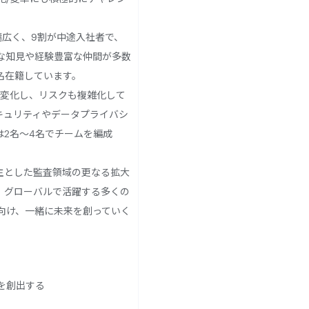
幅広く、9割が中途入社者で、
な知見や経験豊富な仲間が多数
名在籍しています。
に変化し、リスクも複雑化して
セキュリティやデータプライバシ
は2名～4名でチームを編成
主とした監査領域の更なる拡大
、グローバルで活躍する多くの
向け、一緒に未来を創っていく
を創出する