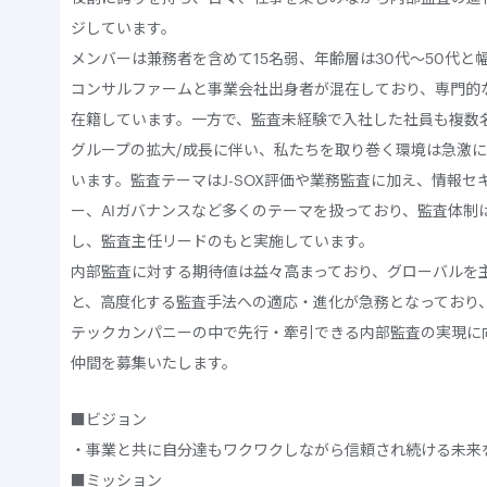
ジしています。
メンバーは兼務者を含めて15名弱、年齢層は30代～50代と
コンサルファームと事業会社出身者が混在しており、専門的
在籍しています。一方で、監査未経験で入社した社員も複数
グループの拡大/成長に伴い、私たちを取り巻く環境は急激
います。監査テーマはJ-SOX評価や業務監査に加え、情報
ー、AIガバナンスなど多くのテーマを扱っており、監査体制
し、監査主任リードのもと実施しています。
内部監査に対する期待値は益々高まっており、グローバルを
と、高度化する監査手法への適応・進化が急務となっており
テックカンパニーの中で先行・牽引できる内部監査の実現に
仲間を募集いたします。
■ビジョン
・事業と共に自分達もワクワクしながら信頼され続ける未来
■ミッション