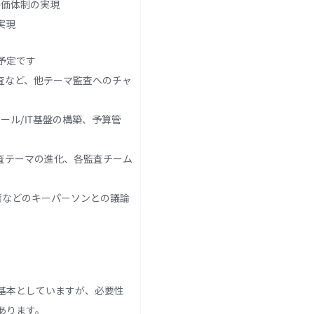
価体制の実現
実現
予定です
査など、他テーマ監査へのチャ
ル/IT基盤の構築、予算管
査テーマの進化、各監査チーム
任者などのキーパーソンとの議論
基本としていますが、必要性
あります。