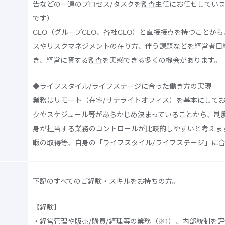
告などの一連のプロセス/タスクを監査主任にお任せしてい
です）
CEO（グループCEO、各社CEO）と直接接点を持つことか
スやリスクマネジメントの在り方、伴う課題などを経営者目
き、経営に資する監査を実感できる多くの機会があります。
◆ライフスタイル/ライフステージに合った働き方の実現
業務はリモート（在宅/サテライトオフィス）を基本にして
クやスケジュール等があらかじめ決まっていることから、制
身が担当する業務のコントロールが比較的しやすいと考えま
暇の取得等、自身の「ライフスタイル/ライフステージ」に
下記のすべてのご経験・スキルをお持ちの方。
【経験】
・経営管理や販売/購買/経理等の業務（※1）、内部統制を評価