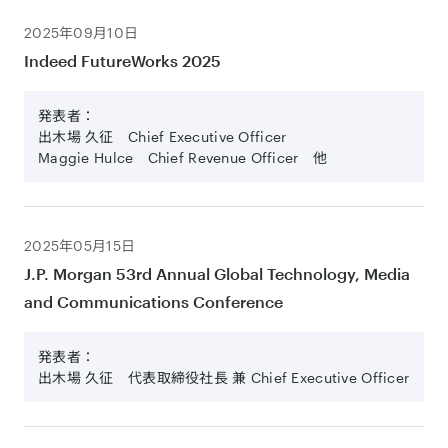
2025年09月10日
Indeed FutureWorks 2025
発表者：
出木場 久征 Chief Executive Officer
Maggie Hulce Chief Revenue Officer 他
2025年05月15日
J.P. Morgan 53rd Annual Global Technology, Media
and Communications Conference
発表者：
出木場 久征 代表取締役社長 兼 Chief Executive Officer