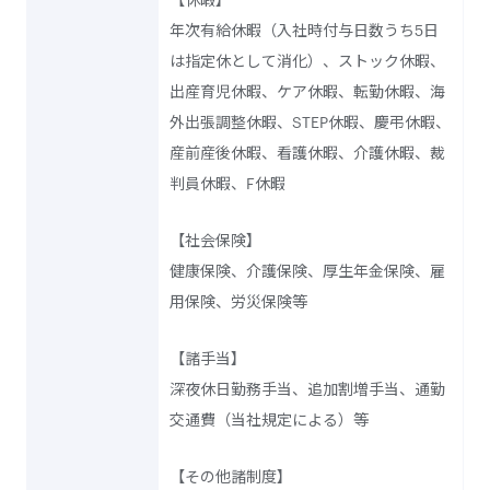
年次有給休暇（入社時付与日数うち5日
は指定休として消化）、ストック休暇、
出産育児休暇、ケア休暇、転勤休暇、海
外出張調整休暇、STEP休暇、慶弔休暇、
産前産後休暇、看護休暇、介護休暇、裁
判員休暇、F休暇
【社会保険】
健康保険、介護保険、厚生年金保険、雇
用保険、労災保険等
【諸手当】
深夜休日勤務手当、追加割増手当、通勤
交通費（当社規定による）等
【その他諸制度】