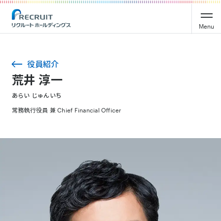
Menu
役員紹介
荒井 淳一
あらい じゅんいち
常務執行役員 兼 Chief Financial Officer