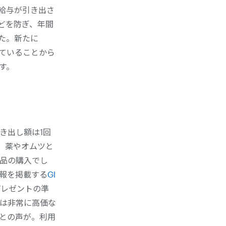
の給与が引き出さ
どを防ぎ、年間
た。新たに
していることから
す。
き出し額は1回
途は、薬やオムツと
品の購入でし
報を掲載する
Gl
プレゼントの準
は非常に高価な
との声が。利用