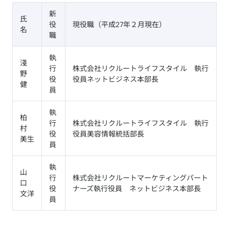
新
氏
役
現役職（平成27年２月現在）
名
職
執
淺
行
株式会社リクルートライフスタイル 執行
野
役
役員ネットビジネス本部長
健
員
執
柏
行
株式会社リクルートライフスタイル 執行
村
役
役員美容情報統括部長
美生
員
執
山
行
株式会社リクルートマーケティングパート
口
役
ナーズ執行役員 ネットビジネス本部長
文洋
員