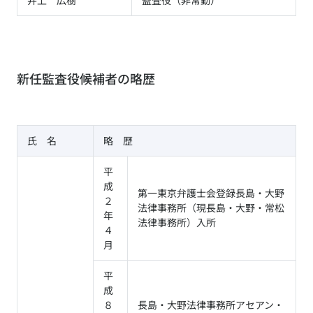
井上 広樹
監査役（非常勤）
新任監査役候補者の略歴
氏 名
略 歴
平
成
第一東京弁護士会登録長島・大野
２
法律事務所（現長島・大野・常松
年
法律事務所）入所
４
月
平
成
８
長島・大野法律事務所アセアン・