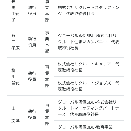
長
事
嶋
執行
業
株式会社リクルートスタッフィン
由紀
役員
本
グ 代表取締役社長
子
部
事
野
グローバル販促SBU-株式会社リ
執行
業
口
クルート住まいカンパニー 代表
役員
本
孝広
取締役社長
部
株式会社リクルートキャリア 代
事
表取締役社長
柳
執行
業
川
役員
本
昌紀
株式会社リクルートジョブズ 代
部
表取締役社長
グローバル販促SBU-株式会社リ
事
クルートマーケティングパートナ
山
執行
業
ーズ 代表取締役社長
口
役員
本
文洋
部
グローバル販促SBU-教育事業