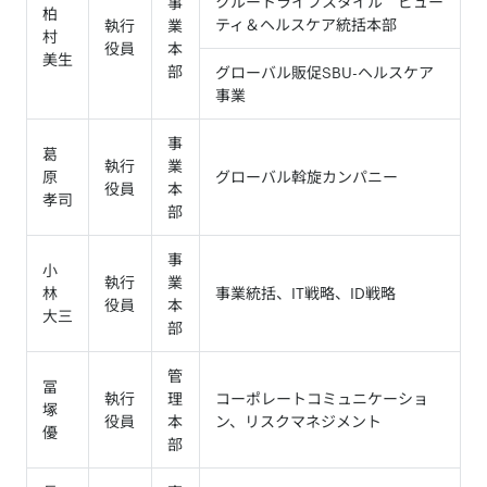
クルートライフスタイル ビュー
事
柏
ティ＆ヘルスケア統括本部
執行
業
村
役員
本
美生
部
グローバル販促SBU-ヘルスケア
事業
事
葛
執行
業
原
グローバル斡旋カンパニー
役員
本
孝司
部
事
小
執行
業
林
事業統括、IT戦略、ID戦略
役員
本
大三
部
管
冨
執行
理
コーポレートコミュニケーショ
塚
役員
本
ン、リスクマネジメント
優
部