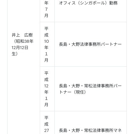
年
オフィス（シンガポール）勤務
７
月
平
井上 広樹
成
（昭和38年
10
長島・大野法律事務所パートナー
12月12日
年
生）
１
月
平
成
12
長島・大野・常松法律事務所パー
年
トナー（現任）
１
月
平
成
27
長島・大野・常松法律事務所マネ