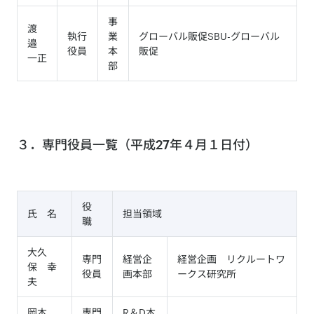
事
渡
執行
業
グローバル販促SBU-グローバル
邉
役員
本
販促
一正
部
３．専門役員一覧（平成27年４月１日付）
役
氏 名
担当領域
職
大久
専門
経営企
経営企画 リクルートワ
保 幸
役員
画本部
ークス研究所
夫
岡本
専門
R＆D本