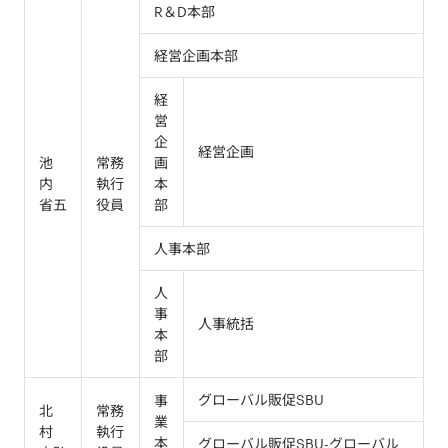
R＆D本部
経営企画本部
経
営
企
経営企画
池
常務
画
内
執行
本
省五
役員
部
人事本部
人
事
人事統括
本
部
グローバル販促SBU
事
北
常務
業
村
執行
本
グローバル販促SBU-グローバル