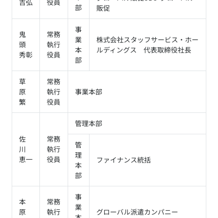
吉弘
役員
部
販促
事
鬼
常務
業
株式会社スタッフサービス・ホー
頭
執行
本
ルディングス 代表取締役社長
秀彰
役員
部
草
常務
原
執行
事業本部
繁
役員
管理本部
佐
常務
管
川
執行
理
恵一
役員
ファイナンス統括
本
部
事
本
常務
業
原
執行
グローバル派遣カンパニー
本