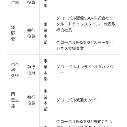
仁志
役員
部
グローバル販促SBU-株式会社リ
クルートライフスタイル 代表取
事
淺
締役社長
執行
業
野
役員
本
健
部
グローバル販促SBU-スモールビ
ジネス支援事業
事
出木
執行
業
グローバルオンラインHRカンパ
場
役員
本
ニー
久征
部
事
岡
執行
業
登志
グローバル派遣カンパニー
役員
本
雄
部
グローバル販促SBU-株式会社リ