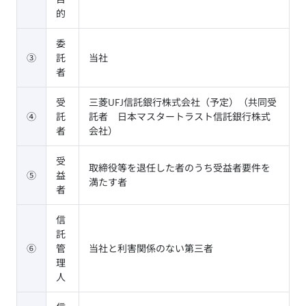
的
委
③
託
当社
者
受
三菱UFJ信託銀行株式会社（予定）（共同受
④
託
託者 日本マスタートラスト信託銀行株式
者
会社）
受
取締役等を退任した者のうち受益者要件を
⑤
益
満たす者
者
信
託
⑥
管
当社と利害関係のない第三者
理
人