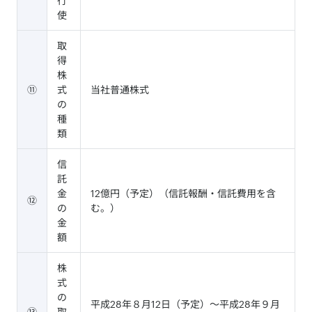
行
使
取
得
株
⑪
式
当社普通株式
の
種
類
信
託
金
12億円（予定）（信託報酬・信託費用を含
⑫
の
む。）
金
額
株
式
の
平成28年８月12日（予定）～平成28年９月
⑬
取