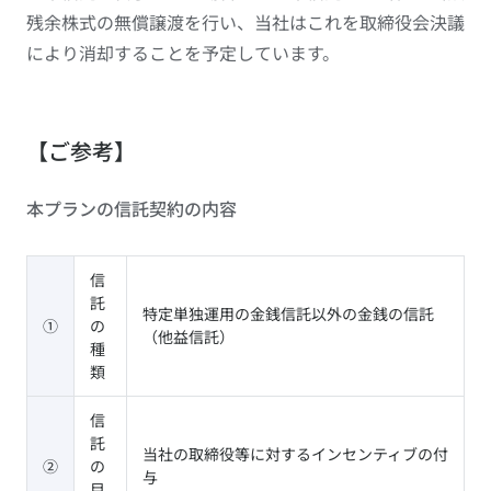
残余株式の無償譲渡を行い、当社はこれを取締役会決議
により消却することを予定しています。
【ご参考】
本プランの信託契約の内容
信
託
特定単独運用の金銭信託以外の金銭の信託
①
の
（他益信託）
種
類
信
託
当社の取締役等に対するインセンティブの付
②
の
与
目