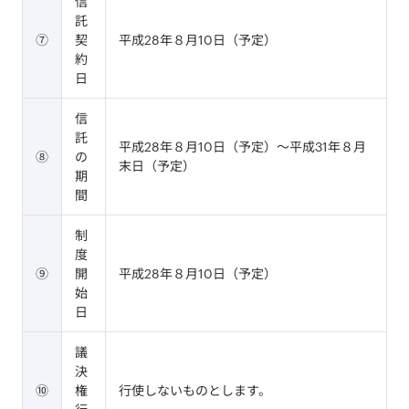
信
託
⑦
契
平成28年８月10日（予定）
約
日
信
託
平成28年８月10日（予定）～平成31年８月
⑧
の
末日（予定）
期
間
制
度
⑨
開
平成28年８月10日（予定）
始
日
議
決
⑩
権
行使しないものとします。