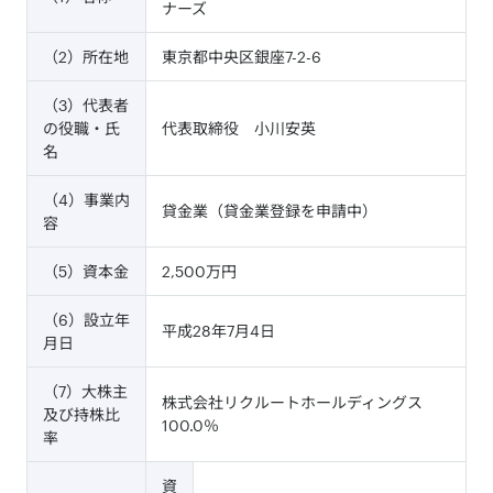
ナーズ
（2）所在地
東京都中央区銀座7-2-6
（3）代表者
の役職・氏
代表取締役 小川安英
名
（4）事業内
貸金業（貸金業登録を申請中）
容
（5）資本金
2,500万円
（6）設立年
平成28年7月4日
月日
（7）大株主
株式会社リクルートホールディングス
及び持株比
100.0％
率
資