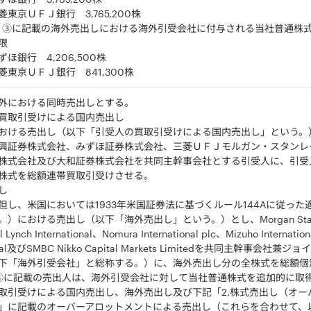
東京ＵＦＪ銀行 3,765,200株
）③に記載の海外売出しにおける海外引受会社に付与される当社普通株
限
ほ銀行 4,206,500株
東京ＵＦＪ銀行 841,300株
外における同時売出しとする。
買取引受けによる国内売出し
おける売出し（以下「引受人の買取引受けによる国内売出し」という。
興証券株式会社、みずほ証券株式会社、三菱ＵＦＪモルガン・スタンレ
株式会社及び大和証券株式会社を共同主幹事会社とする引受人に、引受
株式を総額連帯買取引受けさせる。
し
但し、米国においては1933年米国証券法に基づくルール144Aに従っ
における売出し（以下「海外売出し」という。）とし、Morgan Stanley & C
l Lynch International、Nomura International plc、Mizuho Internati
tional及びSMBC Nikko Capital Markets Limitedを共同主幹
下「海外引受会社」と総称する。）に、海外売出し分の全株式を総額個
③に記載の売出人は、海外引受会社に対して当社普通株式を追加的に取
取引受けによる国内売出し、海外売出し及び下記「2.株式売出し（オー
」に記載のオーバーアロットメントによる売出し（これらを合わせて、