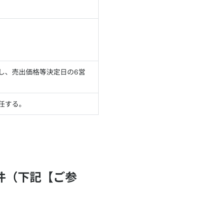
但し、売出価格等決定日の6営
任する。
件（下記【ご参