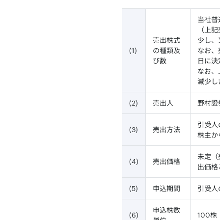
当社普通
（上記
売出株式
少し、
(1)
の種類及
なお、
び数
日に決
なお、
減少し
(2)
売出人
野村證
引受人
(3)
売出方法
株主か
未定（
(4)
売出価格
出価格
(5)
申込期間
引受人
申込株数
(6)
100株