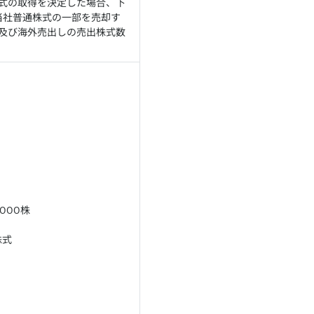
式の取得を決定した場合、下
当社普通株式の一部を売却す
及び海外売出しの売出株式数
。
000株
株式