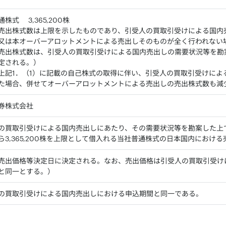
株式 3,365,200株
売出株式数は上限を示したものであり、引受人の買取引受けによる国内
又は本オーバーアロットメントによる売出しそのものが全く行われない
売出株式数は、引受人の買取引受けによる国内売出しの需要状況等を勘
定される。）
上記1．（1）に記載の自己株式の取得に伴い、引受人の買取引受けによ
た場合、併せてオーバーアロットメントによる売出しの売出株式数も減
券株式会社
の買取引受けによる国内売出しにあたり、その需要状況等を勘案した上
ら3,365,200株を上限として借入れる当社普通株式の日本国内におけ
売出価格等決定日に決定される。なお、売出価格は引受人の買取引受け
と同一とする。）
の買取引受けによる国内売出しにおける申込期間と同一である。