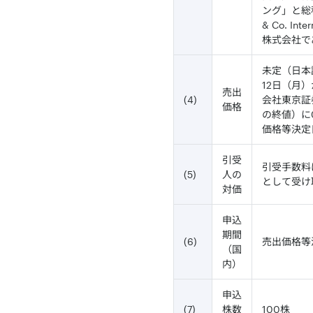
ング」と総
& Co. 
株式会社で
未定（日本
12日（月
売出
(4)
会社東京証
価格
の終値）に
価格等決定
引受
引受手数料
(5)
人の
として受け
対価
申込
期間
(6)
売出価格等
（国
内）
申込
(7)
株数
100株