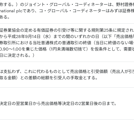
称する。）のジョイント・グローバル・コーディネーターは、野村證券株式会社及
International plcであり、コ・グローバル・コーディネーターはみず
ある。
証券業協会の定める有価証券の引受け等に関する規則第25条に規定され
）から平成28年9月14日（水）までの間のいずれかの日（以下「売出価
券取引所における当社普通株式の普通取引の終値（当日に終値のない場
0.90～1.00を乗じた価格（1円未満端数切捨て）を仮条件として、需
日に決定される。）
は支払わず、これに代わるものとして売出価格と引受価額（売出人が引
取る金額）との差額の総額を引受人の手取金とする。
決定日の翌営業日から売出価格等決定日の2営業日後の日まで。