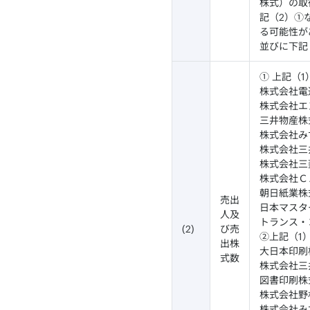
株式）の取
記（2）①
る可能性が
並びに下記
① 上記（
株式会社電通
株式会社エヌ
三井物産株式
株式会社みず
株式会社三井
株式会社三菱
株式会社ＣＡ
朝日紙業株式
売出
日本マスタ
人及
トランス・
(2)
び売
②上記（1
出株
大日本印刷株
式数
株式会社三井
図書印刷株式
株式会社野村
株式会社みず