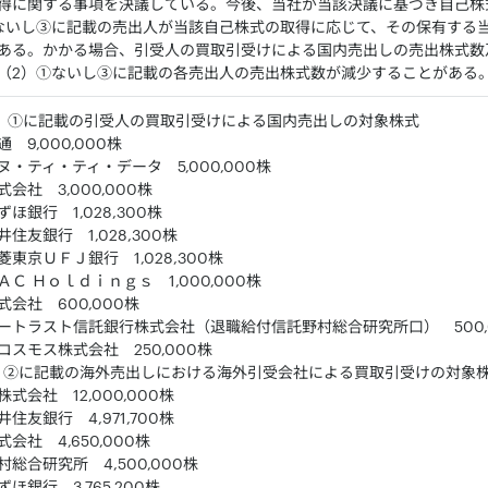
得に関する事項を決議している。今後、当社が当該決議に基づき自己株
ないし③に記載の売出人が当該自己株式の取得に応じて、その保有する
ある。かかる場合、引受人の買取引受けによる国内売出しの売出株式数
（2）①ないし③に記載の各売出人の売出株式数が減少することがある
1）①に記載の引受人の買取引受けによる国内売出しの対象株式
 9,000,000株
・ティ・ティ・データ 5,000,000株
会社 3,000,000株
ほ銀行 1,028,300株
住友銀行 1,028,300株
東京ＵＦＪ銀行 1,028,300株
Ｃ Ｈｏｌｄｉｎｇｓ 1,000,000株
会社 600,000株
ートラスト信託銀行株式会社（退職給付信託野村総合研究所口） 500,
コスモス株式会社 250,000株
）②に記載の海外売出しにおける海外引受会社による買取引受けの対象
式会社 12,000,000株
住友銀行 4,971,700株
会社 4,650,000株
総合研究所 4,500,000株
ほ銀行 3,765,200株