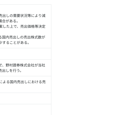
売出しの需要状況等により減
場合がある。
案した上で、売出価格等決定
る国内売出しの売出株式数が
少することがある。
で、野村證券株式会社が当社
る売出しを行う。
による国内売出しにおける売