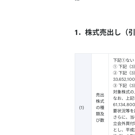
1．株式売出し（
下記①ないし
① 下記（
② 下記（
33,652,10
③ 下記（
対象株式の上
売出
なお、上記
株式
61,13
(1)
の種
要状況等を
類及
さらに、当
び数
立会外買付取
とし、平成