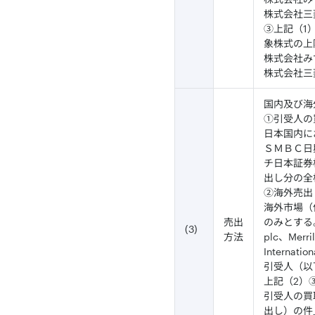
株式会社三菱
③上記（1
象株式の上
株式会社みず
株式会社三菱
国内及び海
①引受人の
日本国内に
ＳＭＢＣ日
チ日本証券
出し分の全
②海外売出
海外市場（
売出
のみとする。）
(3)
方法
plc、Merril
Interna
引受人（以
上記（2）
引受人の買
出し）の件