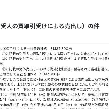
引受人の買取引受けによる売出し）の件
③の合計による当社普通株式 61,134,800株
3）①に記載の引受人の買取引受けによる国内売出しの対象株式として当社普通
3）②に記載の海外売出しにおける海外引受会社による買取引受けの対
0株
3）②に記載の海外売出しにおける海外引受会社に付与される当社普通株
限として当社普通株式 5,047,800株
①ないし③の合計である引受人の買取引受けによる国内売出し及び海外
4,800株であり、上記①ないし③に記載の各株式数を目処に売出しが行わ
勘案した上で、下記（4）に記載の売出価格等決定日に決定される。
社は、平成28年8月24日（水）開催の取締役会において、株式会社東
引（ToSTNeT-3）により、取得株式の総数8,500,000株、取得価
28年8月26日（金）から平成28年8月31日（水）までの期間を取得期