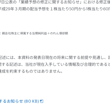
27日公表の「業績予想の修正に関するお知らせ」における修正
成29年３月期の配当予想を１株当たり50円から1株当たり6
：親会社株主に帰属する当期純利益＋のれん償却額
記述には、本資料の発表日現在の将来に関する前提や見通し、
関する記述は、当社が現在入手している情報及び合理的である
達成を約束するものではありません。
お知らせ (80 KB)