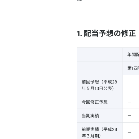
1. 配当予想の修
年間配
第1四
前回予想（平成28
－
年５月13日公表）
今回修正予想
－
当期実績
－
前期実績（平成28
－
年３月期）