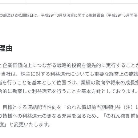
の額及び支払開始日は、平成29年3月期決算に関する取締役会（平成29年5月開
正理由
と企業価値向上につながる戦略的投資を優先的に実行すること
、当社は、株主に対する利益還元についても重要な経営上の施
当を行うことを基本として位置づけ、業績の動向や将来の成長
合的に勘案した利益還元を行うことを基本方針としております
、目標とする連結配当性向を「のれん償却前当期純利益（注）に
の皆様への利益還元の更なる充実を図るため、「のれん償却前
程度」と変更いたします。