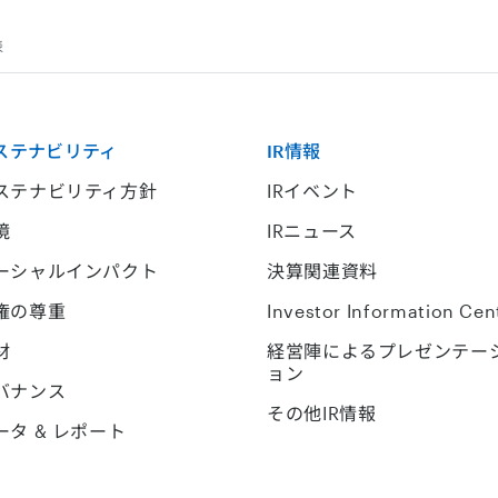
表
ステナビリティ
IR情報
ステナビリティ方針
IRイベント
境
IRニュース
ーシャルインパクト
決算関連資料
権の尊重
Investor Information Cen
材
経営陣によるプレゼンテー
ョン
バナンス
その他IR情報
ータ & レポート