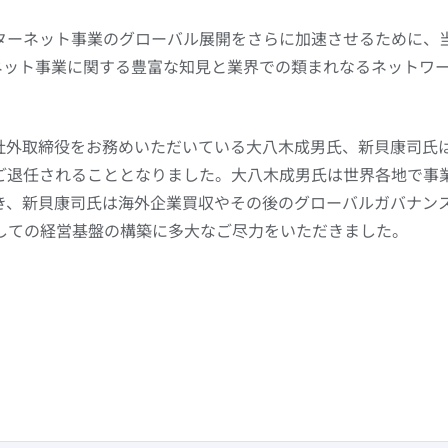
ーネット事業のグローバル展開をさらに加速させるために、当社グ
ネット事業に関する豊富な知見と業界での類まれなるネットワークを
社社外取締役をお務めいただいている大八木成男氏、新貝康司氏は
ご退任されることとなりました。大八木成男氏は世界各地で事
き、新貝康司氏は海外企業買収やその後のグローバルガバナン
しての経営基盤の構築に多大なご尽力をいただきました。