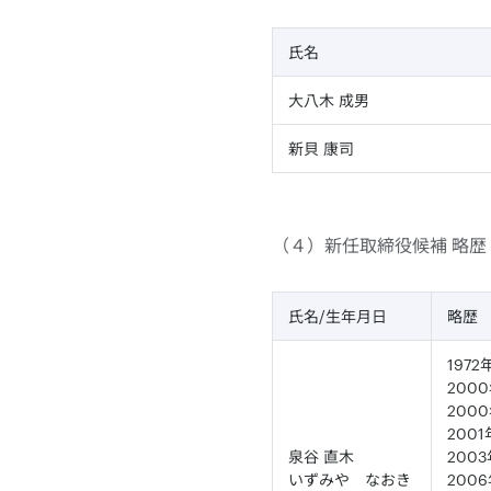
氏名
大八木 成男
新貝 康司
（４）新任取締役候補 略歴
氏名/生年月日
略歴
197
200
200
200
泉谷 直木
200
いずみや なおき
200