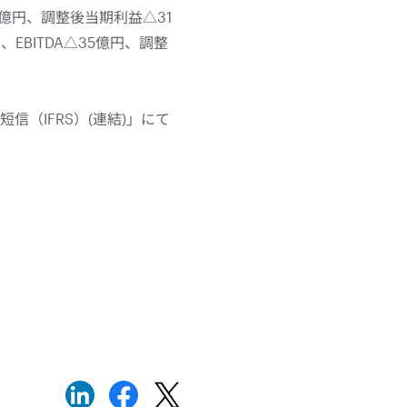
0億円、調整後当期利益△31
BITDA△35億円、調整
短信（IFRS）(連結)」にて