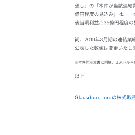
通し」の「本件が当該連結業
億円程度の見込み」は、「本
後当期利益△35億円程度
尚、2019年3月期の連結業績
公表した数値は変更いたし
※本件開示文書と同様、１米ドル＝10
以上
Glassdoor, Inc.の