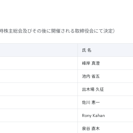
定時株主総会及びその後に開催される取締役会にて決定）
氏 名
峰岸 真澄
池内 省五
出木場 久征
佐川 恵一
Rony Kahan
泉谷 直木