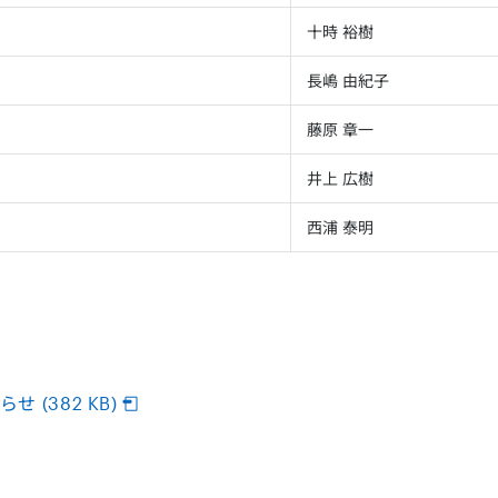
十時 裕樹
長嶋 由紀子
藤原 章一
井上 広樹
西浦 泰明
(382 KB)