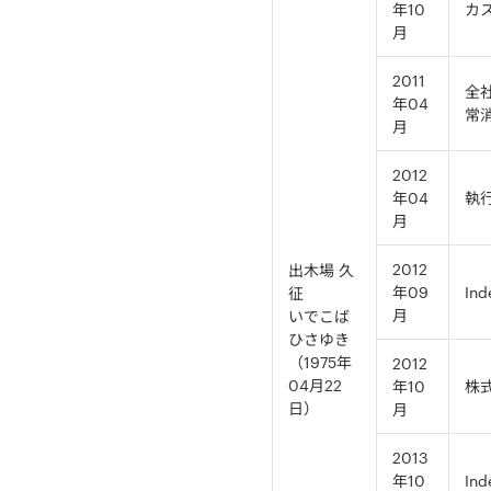
年10
カ
月
2011
全
年04
常
月
2012
年04
執
月
2012
出木場 久
年09
Ind
征
月
いでこば
ひさゆき
（1975年
2012
04月22
年10
株
日）
月
2013
年10
Ind