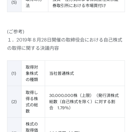
(5)
法
券取引所における市場買付け
(ご参考)
１．2019年８月28日開催の取締役会における自己株式
の取得に関する決議内容
取得対
(1)
象株式
当社普通株式
の種類
取得し
30,000,000株（上限）（発行済株式
得る株
(2)
総数（自己株式を除く）に対する割
式の総
合 1.79％）
数
株式の
取得価