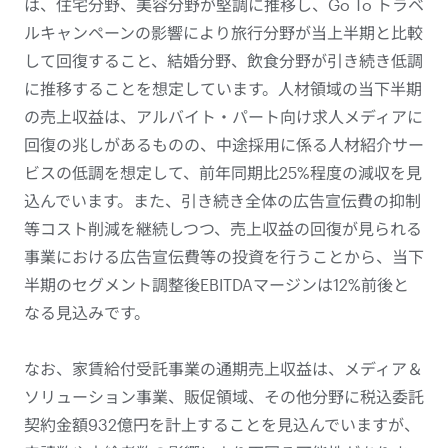
は、住宅分野、美容分野が堅調に推移し、Go To トラベ
ルキャンペーンの影響により旅行分野が当上半期と比較
して回復すること、結婚分野、飲食分野が引き続き低調
に推移することを想定しています。人材領域の当下半期
の売上収益は、アルバイト・パート向け求人メディアに
回復の兆しがあるものの、中途採用に係る人材紹介サー
ビスの低調を想定して、前年同期比25%程度の減収を見
込んでいます。また、引き続き全体の広告宣伝費の抑制
等コスト削減を継続しつつ、売上収益の回復が見られる
事業における広告宣伝費等の投資を行うことから、当下
半期のセグメント調整後EBITDAマージンは12%前後と
なる見込みです。
なお、家賃給付受託事業の通期売上収益は、メディア＆
ソリューション事業、販促領域、その他分野に税込委託
契約金額932億円を計上することを見込んでいますが、