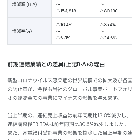
増減額 (B-A)
～
～
△154,818
△80,136
△10.4%
△35.4%
増減率(%)
～
～
△6.5%
△24.6%
前期連結業績との差異(上記B-A)の理由
新型コロナウイルス感染症の世界規模での拡大及び各国
の防止策が、今後も当社のグローバル事業ポートフォリ
オのほぼ全ての事業にマイナスの影響を与えます。
当上半期の、連結売上収益は前年同期比13.0%減少し、
連結調整後EBITDAは前年同期比30.6%減少しました。
また、家賃給付受託事業の影響を控除した当上半期の連