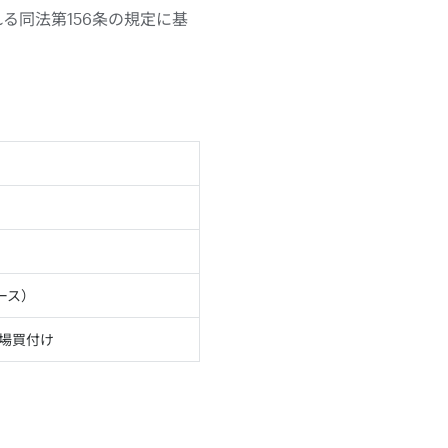
れる同法第156条の規定に基
ベース）
場買付け