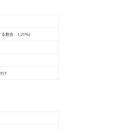
る割合 1.21％)
付け