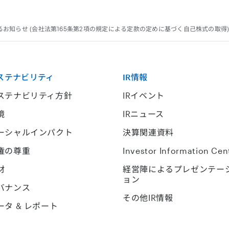
お知らせ (会社法第165条第2項の規定による定款の定めに基づく自己株式の取得
ステナビリティ
IR情報
ステナビリティ方針
IRイベント
境
IRニュース
ーシャルインパクト
決算関連資料
権の尊重
Investor Information Cen
材
経営陣によるプレゼンテー
ョン
バナンス
その他IR情報
ータ & レポート