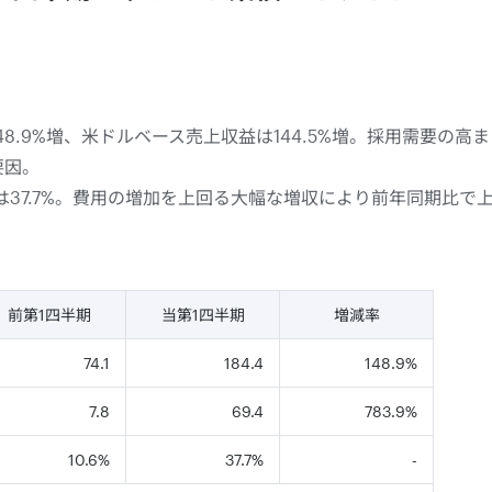
48.9%増、米ドルベース売上収益は144.5%増。採用需要の
要因。
ンは37.7%。費用の増加を上回る大幅な増収により前年同期比で
前第1四半期
当第1四半期
増減率
74.1
184.4
148.9%
7.8
69.4
783.9%
10.6%
37.7%
-