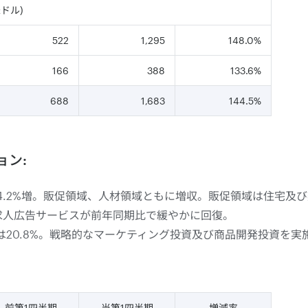
ドル)
522
1,295
148.0%
166
388
133.6%
688
1,683
144.5%
ョン:
4.2%増。販促領域、人材領域ともに増収。販促領域は住宅及
求人広告サービスが前年同期比で緩やかに回復。
ジンは20.8%。戦略的なマーケティング投資及び商品開発投資を
前第1四半期
当第1四半期
増減率