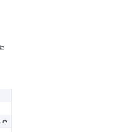
益
9.8%