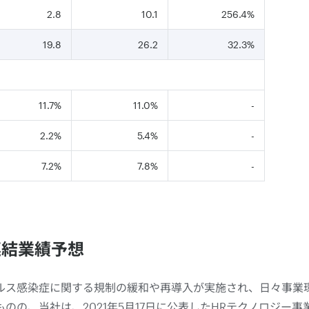
2.8
10.1
256.4%
19.8
26.2
32.3%
11.7%
11.0%
-
2.2%
5.4%
-
7.2%
7.8%
-
 連結業績予想
ルス感染症に関する規制の緩和や再導入が実施され、日々事業
のの、当社は、2021年5月17日に公表したHRテクノロジー