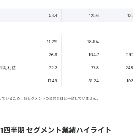
53.4
125.6
13
11.2%
18.9%
26.6
104.7
29
半期利益
22.3
77.8
248
17.49
51.24
19
載しているため、各セグメントの⾦額合計と⼀致していません。
期 第1四半期 セグメント業績ハイライト