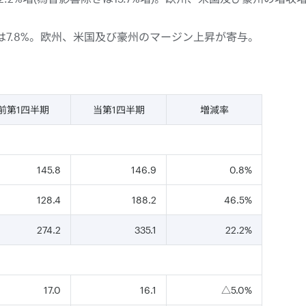
ンは7.8%。欧州、米国及び豪州のマージン上昇が寄与。
前第1四半期
当第1四半期
増減率
145.8
146.9
0.8%
128.4
188.2
46.5%
274.2
335.1
22.2%
17.0
16.1
△5.0%