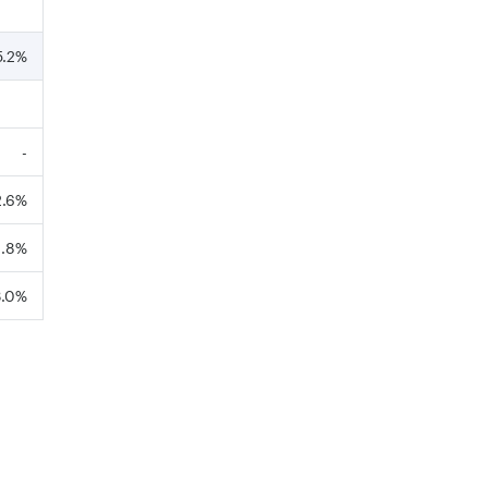
5.2%
-
2.6%
.8%
3.0%