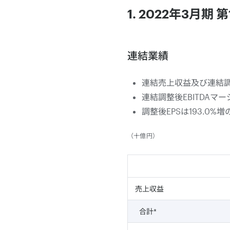
1. 2022年3月
連結業績
連結売上収益及び連結調
連結調整後EBITDA
調整後EPSは193.0%増の
（十億円）
売上収益
合計*