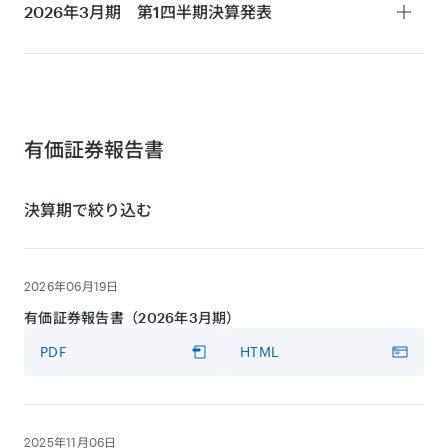
決算短信
2026年3月期 第1四半期
決算発表
PDF
HTML
決算説明会・MMT事業について
決算短信
動画
PDF
HTML
VIDEO
決算説明会
有価証券報告書
動画
決算期で絞り込む
VIDEO
プレゼンテーション資料
決算説明会
PDF
HTML
動画
2026年06月19日
VIDEO
プレゼンテーション資料
有価証券報告書（2026年3月期）
PDF
HTML
書き起こし
PDF
HTML
PDF
HTML
プレゼンテーション資料
PDF
書き起こし
2025年11月06日
PDF
HTML