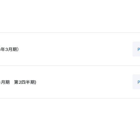
動画
プレゼンテーション資料
書き起こし
プレゼンテーション資料
書き起こし
6年3月期）
書き起こし
3月期 第2四半期)