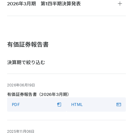
決算短信
2026年3月期 第1四半期
決算発表
PDF
HTML
決算説明会・MMT事業について
決算短信
動画
PDF
HTML
VIDEO
決算説明会
有価証券報告書
動画
決算期で絞り込む
VIDEO
プレゼンテーション資料
決算説明会
PDF
HTML
動画
2026年06月19日
VIDEO
プレゼンテーション資料
有価証券報告書（2026年3月期）
PDF
HTML
書き起こし
PDF
HTML
PDF
HTML
プレゼンテーション資料
PDF
書き起こし
2025年11月06日
PDF
HTML