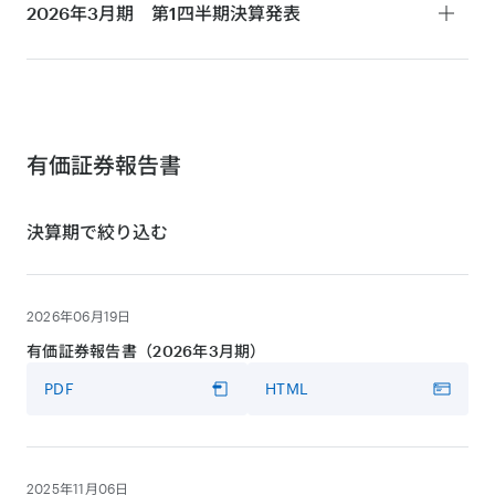
決算短信
2026年3月期 第1四半期
決算発表
PDF
HTML
決算説明会・MMT事業について
決算短信
動画
PDF
HTML
VIDEO
決算説明会
有価証券報告書
動画
決算期で絞り込む
VIDEO
プレゼンテーション資料
決算説明会
PDF
HTML
動画
2026年06月19日
VIDEO
プレゼンテーション資料
有価証券報告書（2026年3月期）
PDF
HTML
書き起こし
PDF
HTML
PDF
HTML
プレゼンテーション資料
PDF
書き起こし
2025年11月06日
PDF
HTML