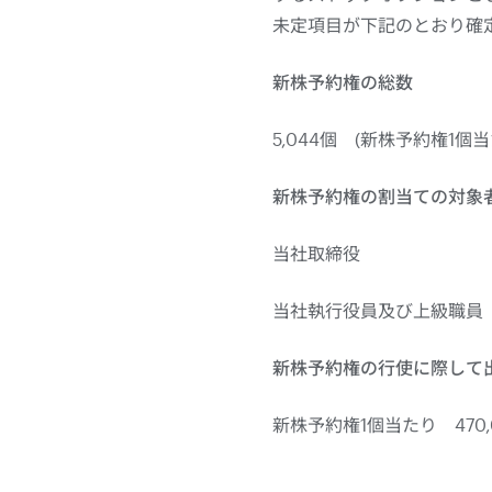
未定項目が下記のとおり確
新株予約権の総数
5,044個 (新株予約権1
新株予約権の割当ての対象
当社取締役 3名 
当社執行役員及び上級職員 9
新株予約権の行使に際して出
新株予約権1個当たり
470