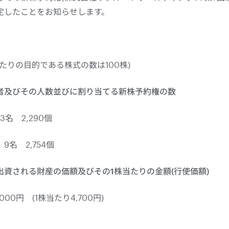
定したことをお知らせします。
個当たりの目的である株式の数は100株)
者及びその人数並びに割り当てる新株予約権の数
2,290個
名 2,754個
資される財産の価額及びその1株当たりの金額(行使価額)
,000
円 (1株当たり
4,700
円)