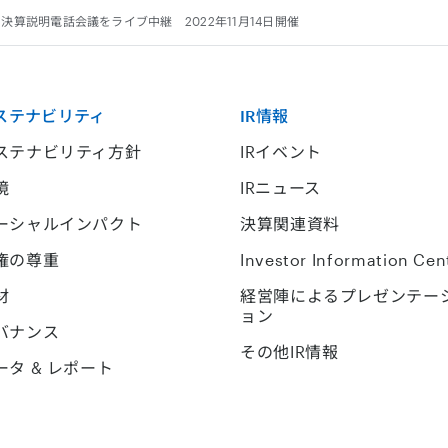
 決算説明電話会議をライブ中継 2022年11月14日開催
ステナビリティ
IR情報
ステナビリティ方針
IRイベント
境
IRニュース
ーシャルインパクト
決算関連資料
権の尊重
Investor Information Cen
材
経営陣によるプレゼンテー
ョン
バナンス
その他IR情報
ータ & レポート