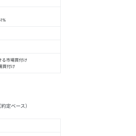
1%
ける市場買付け
市場買付け
。
（約定ベース）