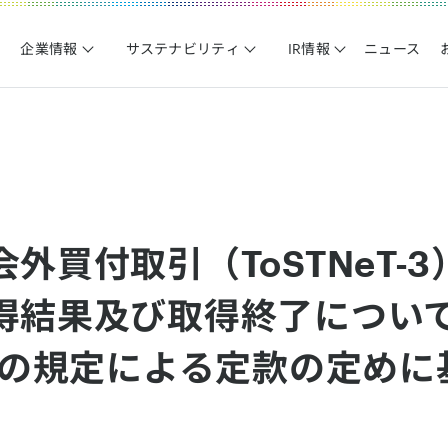
企業情報
サステナビリティ
IR情報
ニュース
外買付取引（ToSTNeT-
得結果及び取得終了につい
2項の規定による定款の定め
）