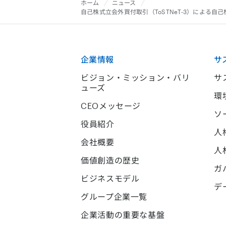
ホーム
ニュース
自己株式立会外買付取引（ToSTNeT-3）による
企業情報
サ
ビジョン・ミッション・バリ
サ
ューズ
環
CEOメッセージ
ソ
役員紹介
人
会社概要
人
価値創造の歴史
ガ
ビジネスモデル
デ
グループ企業一覧
企業活動の重要な基盤