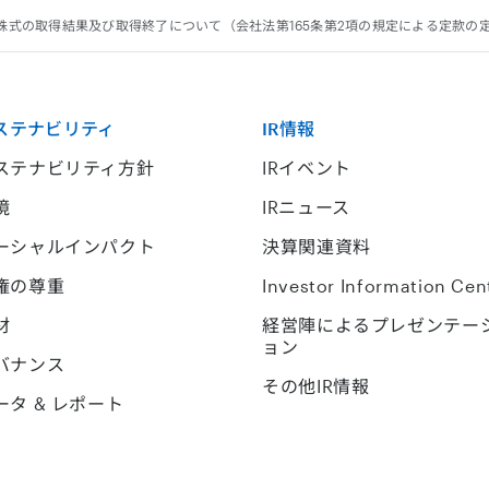
自己株式の取得結果及び取得終了について（会社法第165条第2項の規定による定款
ステナビリティ
IR情報
ステナビリティ方針
IRイベント
境
IRニュース
ーシャルインパクト
決算関連資料
権の尊重
Investor Information Cen
材
経営陣によるプレゼンテー
ョン
バナンス
その他IR情報
ータ & レポート