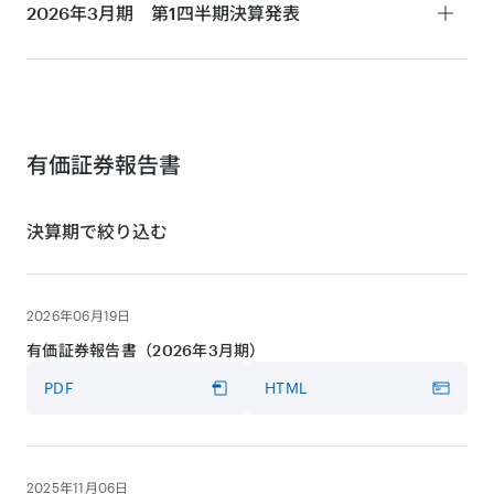
決算短信
2026年3月期 第1四半期
決算発表
PDF
HTML
決算説明会・MMT事業について
決算短信
動画
PDF
HTML
VIDEO
決算説明会
有価証券報告書
動画
決算期で絞り込む
VIDEO
プレゼンテーション資料
決算説明会
PDF
HTML
動画
2026年06月19日
VIDEO
プレゼンテーション資料
有価証券報告書（2026年3月期）
PDF
HTML
書き起こし
PDF
HTML
PDF
HTML
プレゼンテーション資料
PDF
書き起こし
2025年11月06日
PDF
HTML